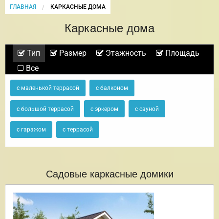
ГЛАВНАЯ
CURRENT:
КАРКАСНЫЕ ДОМА
Каркасные дома
Тип
Размер
Этажность
Площадь
Все
с маленькой террасой
с балконом
с большой террасой
с эркером
с сауной
с гаражом
с террасой
Садовые каркасные домики