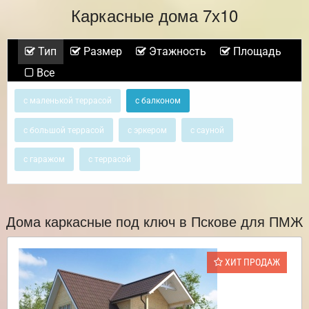
Каркасные дома 7х10
Тип
Размер
Этажность
Площадь
Все
с маленькой террасой
с балконом
с большой террасой
с эркером
с сауной
с гаражом
с террасой
Дома каркасные под ключ в Пскове для ПМЖ
ХИТ ПРОДАЖ