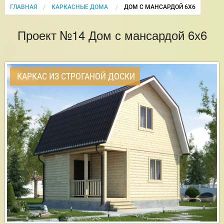
ГЛАВНАЯ
КАРКАСНЫЕ ДОМА
CURRENT:
ДОМ С МАНСАРДОЙ 6Х6
Проект №14 Дом с мансардой 6х6
КАРКАС ИЗ СТРОГАНОЙ ДОСКИ