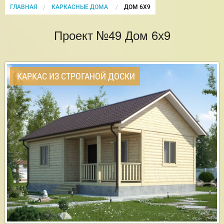
ГЛАВНАЯ
КАРКАСНЫЕ ДОМА
CURRENT:
ДОМ 6Х9
Проект №49 Дом 6х9
КАРКАС ИЗ СТРОГАНОЙ ДОСКИ