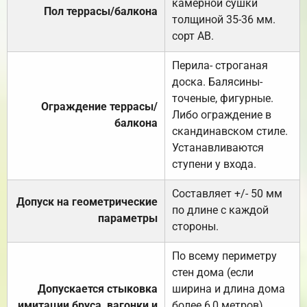
камерной сушки
Пол террасы/балкона
толщиной 35-36 мм.
сорт АВ.
Перила- строганая
доска. Балясины-
точеные, фигурные.
Ограждение террасы/
Либо ограждение в
балкона
скандинавском стиле.
Устанавливаются
ступени у входа.
Составляет +/- 50 мм
Допуск на геометрические
по длине с каждой
параметры
стороны.
По всему периметру
стен дома (если
Допускается стыковка
ширина и длина дома
имитации бруса, вагонки и
более 6,0 метров).