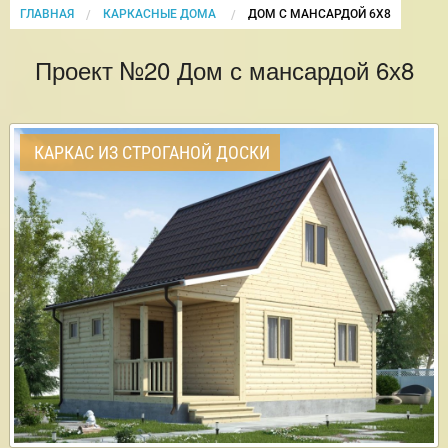
ГЛАВНАЯ
КАРКАСНЫЕ ДОМА
CURRENT:
ДОМ С МАНСАРДОЙ 6Х8
Проект №20 Дом с мансардой 6х8
КАРКАС ИЗ СТРОГАНОЙ ДОСКИ