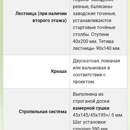
резные, балясины-
Лестница (при наличии
заводские точеные,
второго этажа)
устанавливаются
стартовые точёные
столбы. Ступени
40х200 мм. Тетива
лестницы- 90х140 мм.
Двускатная, ломаная
или вальмовая в
Крыша
соответствии с
проектом.
Выполнена из
строганой доски
камерной сушки
Стропильная система
45х145/45х195+/-5 мм.
Шаг установки
стропил 590 мм.