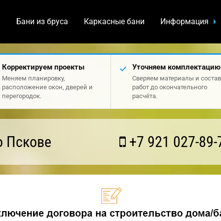
а
Бани из бруса
Каркасные бани
Информация
Корректируем проекты
Уточняем комплектацию
Меняем планировку,
Сверяем материалы и состав
расположение окон, дверей и
работ до окончательного
перегородок.
расчёта.
о Пскове
+7 921 027-89-