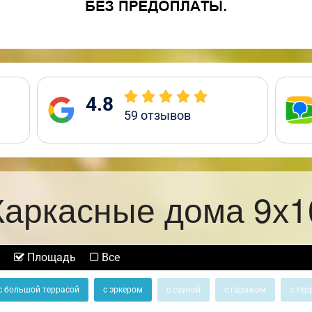
4.8
59
отзывов
Каркасные дома 9х1
Площадь
Все
с большой террасой
с эркером
с сауной
с гаражом
с тер