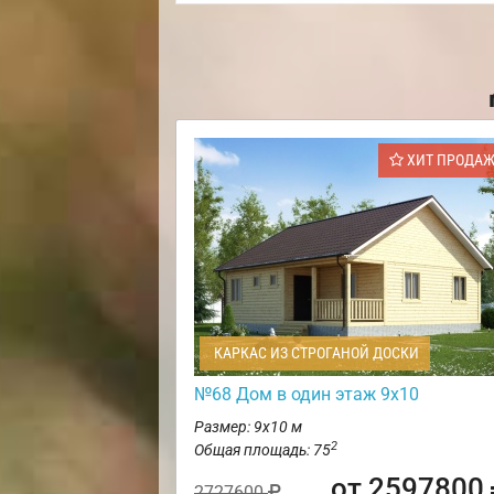
ХИТ ПРОДА
КАРКАС ИЗ СТРОГАНОЙ ДОСКИ
№68 Дом в один этаж 9х10
Размер: 9х10 м
2
Общая площадь: 75
от 2597800
2727600