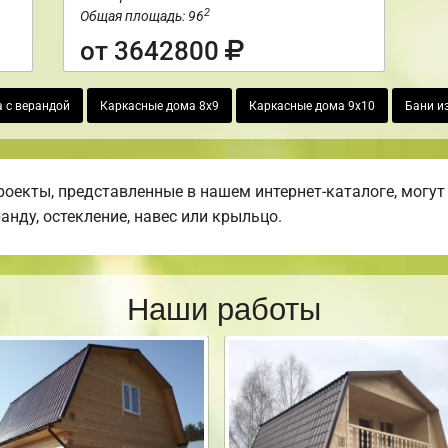
2
Общая площадь: 96
от 3642800
а с верандой
Каркасные дома 8х9
Каркасные дома 9х10
Бани из
екты, представленные в нашем интернет-каталоге, могут
ранду, остекление, навес или крыльцо.
Наши работы