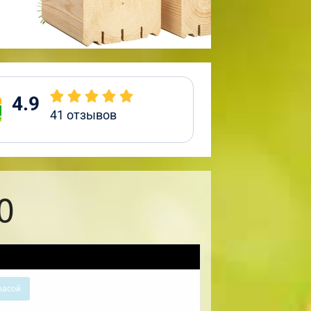
4.9
41
отзывов
0
расой