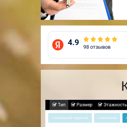
4.9
98
отзывов
Тип
Размер
Этажность
с маленькой террасой
с балконом