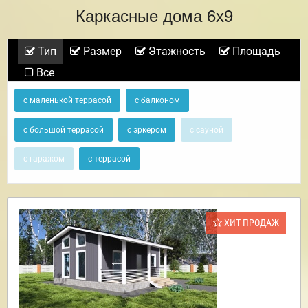
Каркасные дома 6х9
Тип
Размер
Этажность
Площадь
Все
с маленькой террасой
с балконом
с большой террасой
с эркером
с сауной
с гаражом
с террасой
ХИТ ПРОДАЖ