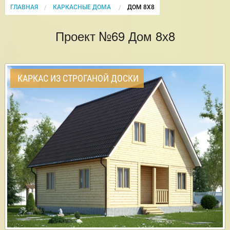
ГЛАВНАЯ
КАРКАСНЫЕ ДОМА
CURRENT:
ДОМ 8Х8
Проект №69 Дом 8х8
КАРКАС ИЗ СТРОГАНОЙ ДОСКИ