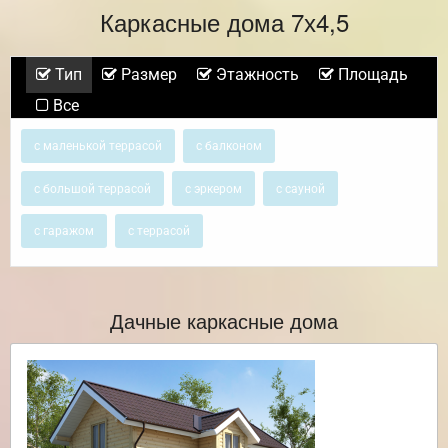
Каркасные дома 7х4,5
Тип
Размер
Этажность
Площадь
Все
с маленькой террасой
с балконом
с большой террасой
с эркером
с сауной
с гаражом
с террасой
Дачные каркасные дома