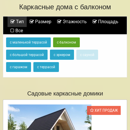
Каркасные дома с балконом
Тип
Размер
Этажность
Площадь
Все
с маленькой террасой
с балконом
с большой террасой
с эркером
с сауной
с гаражом
с террасой
Садовые каркасные домики
ХИТ ПРОДАЖ