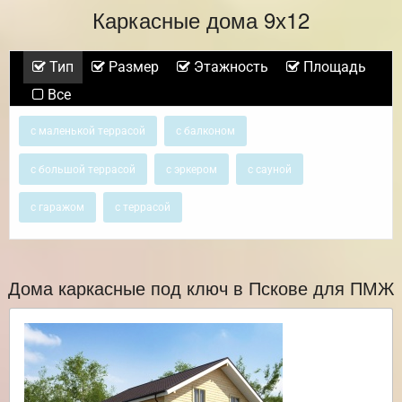
Каркасные дома 9х12
Тип
Размер
Этажность
Площадь
Все
с маленькой террасой
с балконом
с большой террасой
с эркером
с сауной
с гаражом
с террасой
Дома каркасные под ключ в Пскове для ПМЖ