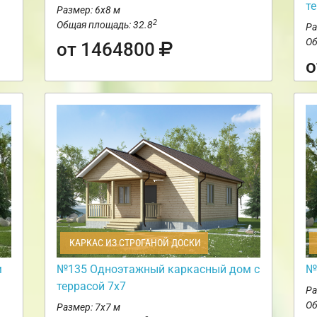
т
Размер: 6х8 м
2
Общая площадь: 32.8
Ра
Об
от 1464800
о
КАРКАС ИЗ СТРОГАНОЙ ДОСКИ
м
№135 Одноэтажный каркасный дом с
№
террасой 7х7
Ра
Об
Размер: 7х7 м