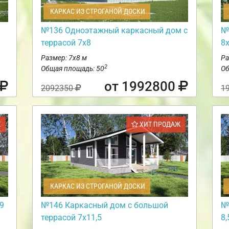
КАРКАС ИЗ СТРОГАНОЙ ДОСКИ
№136 Одноэтажный каркасный дом с
№
террасой 7х8
8
Размер: 7х8 м
Ра
2
Общая площадь: 50
Об
от 1992800
2092350
1
Ж
ХИТ ПРОДАЖ
КАРКАС ИЗ СТРОГАНОЙ ДОСКИ
9
№146 Каркасный дом с большой
№
террасой 7х11,5
8,