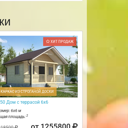
ки
ХИТ ПРОДАЖ
КАРКАС ИЗ СТРОГАНОЙ ДОСКИ
50 Дом с террасой 6х6
змер: 6х6 м
2
щая площадь:
от 1255800
318500