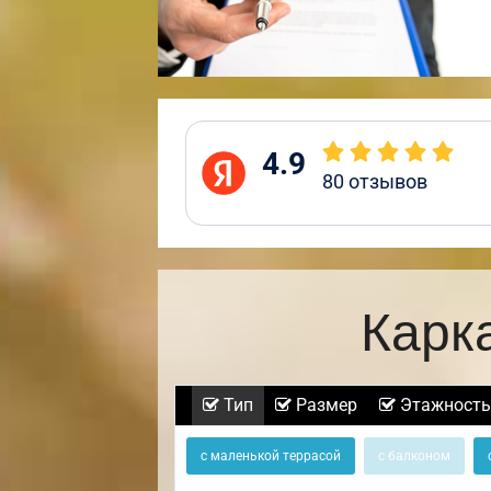
4.9
80
отзывов
Карк
Тип
Размер
Этажность
с маленькой террасой
с балконом