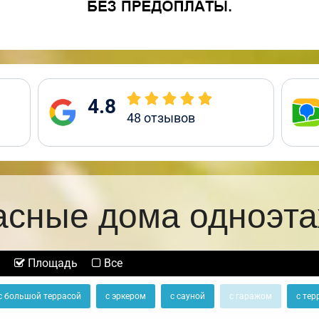
4.8
48
отзывов
асные дома одноэт
Площадь
Все
с большой террасой
с эркером
с сауной
с гаражом
с тер