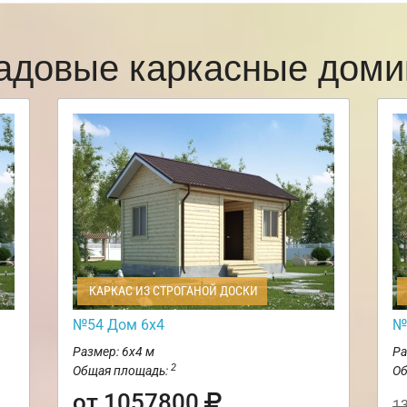
адовые каркасные доми
КАРКАС ИЗ СТРОГАНОЙ ДОСКИ
№54 Дом 6х4
№
Размер: 6х4 м
Ра
2
Общая площадь:
Об
от 1057800
1