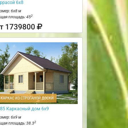
еррасой 6х8
змер: 6х8 м
2
щая площадь: 45
т 1739800
КАРКАС ИЗ СТРОГАНОЙ ДОСКИ
85 Каркасный дом 6х9
змер: 6х9 м
2
щая площадь: 38.3