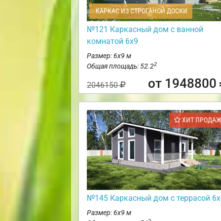
КАРКАС ИЗ СТРОГАНОЙ ДОСКИ
№121 Каркасный дом с ванной
комнатой 6х9
Размер: 6х9 м
2
Общая площадь: 52.2
от 1948800
2046150
ХИТ ПРОДА
№145 Каркасный дом с террасой 6х
Размер: 6х9 м