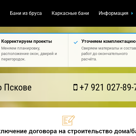
а
Бани из бруса
Каркасные бани
Информация
Корректируем проекты
Уточняем комплектацию
Меняем планировку,
Сверяем материалы и состав
расположение окон, дверей и
работ до окончательного
перегородок.
расчёта.
о Пскове
+7 921 027-89-