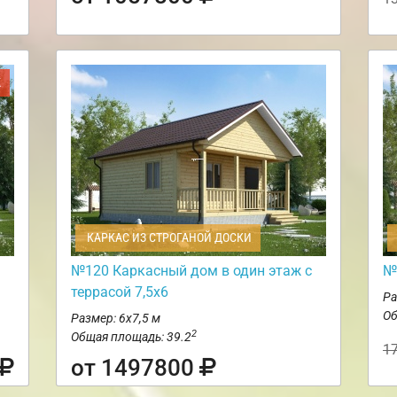
Ж
КАРКАС ИЗ СТРОГАНОЙ ДОСКИ
№120 Каркасный дом в один этаж с
№
террасой 7,5х6
Ра
Об
Размер: 6х7,5 м
2
Общая площадь: 39.2
1
от 1497800