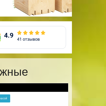
4.9
41
отзывов
ажные
расой