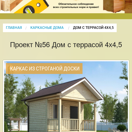
ГЛАВНАЯ
КАРКАСНЫЕ ДОМА
CURRENT:
ДОМ С ТЕРРАСОЙ 4Х4,5
Проект №56 Дом с террасой 4х4,5
КАРКАС ИЗ СТРОГАНОЙ ДОСКИ