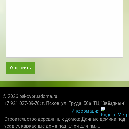
Отправить
© 2026 pskovbrusdoma.ru
+7 921 027-89-78; г. Псков, ул. Труда, 50а, ТЦ "Звёздный"
Информация
Строительство деревянных домов: Дачные домики под
усадку, каркасные дома под ключ для пмж.