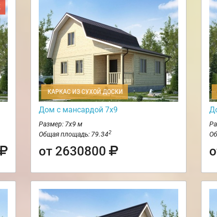
Ж
КАРКАС ИЗ СУХОЙ ДОСКИ
Дом с мансардой 7х9
Д
Размер: 7х9 м
Ра
2
Общая площадь: 79.34
Об
от 2630800
о