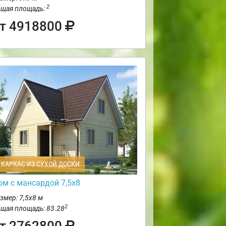
2
щая площадь:
т 4918800
КАРКАС ИЗ СУХОЙ ДОСКИ
ом с мансардой 7,5х8
змер: 7,5х8 м
2
щая площадь: 83.28
т 2762800