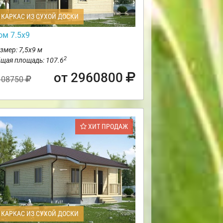
КАРКАС ИЗ СУХОЙ ДОСКИ
ом 7.5х9
змер: 7,5х9 м
2
щая площадь: 107.6
от 2960800
108750
ХИТ ПРОДАЖ
КАРКАС ИЗ СУХОЙ ДОСКИ