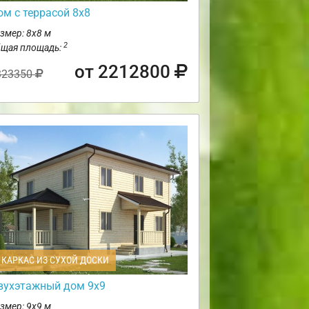
ом с террасой 8х8
змер: 8х8 м
2
щая площадь:
от 2212800
323350
КАРКАС ИЗ СУХОЙ ДОСКИ
вухэтажный дом 9х9
змер: 9х9 м