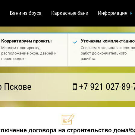
а
Бани из бруса
Каркасные бани
Информация
Корректируем проекты
Уточняем комплектацию
Меняем планировку,
Сверяем материалы и состав
расположение окон, дверей и
работ до окончательного
перегородок.
расчёта.
о Пскове
+7 921 027-89-