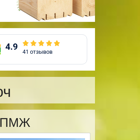
4.9
41
отзывов
юч
я ПМЖ