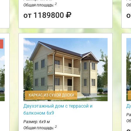
2
Общая площадь:
Об
от 1189800
о
Ж
КАРКАС ИЗ СУХОЙ ДОСКИ
Двухэтажный дом с террасой и
Д
балконом 6х9
Ра
Об
Размер: 6х9 м
2
Общая площадь:
о