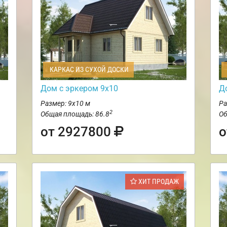
КАРКАС ИЗ СУХОЙ ДОСКИ
Дом с эркером 9х10
Д
Размер: 9х10 м
Ра
2
Общая площадь: 86.8
Об
от 2927800
о
ХИТ ПРОДАЖ