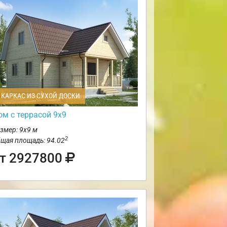
КАРКАС ИЗ СУХОЙ ДОСКИ
ом с террасой 9х9
змер: 9х9 м
2
щая площадь: 94.02
т 2927800