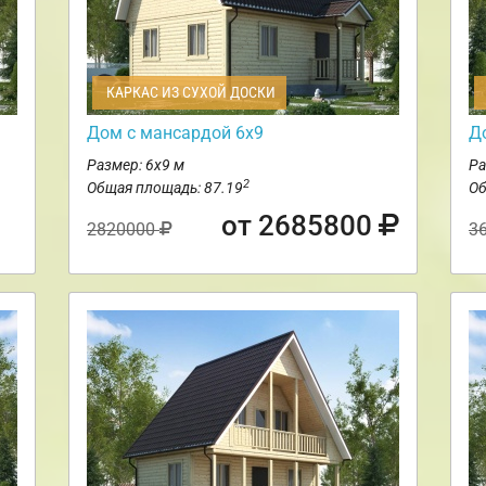
КАРКАС ИЗ СУХОЙ ДОСКИ
Дом с мансардой 6х9
Д
Размер: 6х9 м
Ра
2
Общая площадь: 87.19
Об
от 2685800
2820000
3