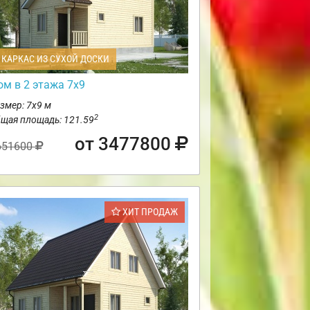
КАРКАС ИЗ СУХОЙ ДОСКИ
ом в 2 этажа 7х9
змер: 7х9 м
2
щая площадь: 121.59
от 3477800
651600
ХИТ ПРОДАЖ