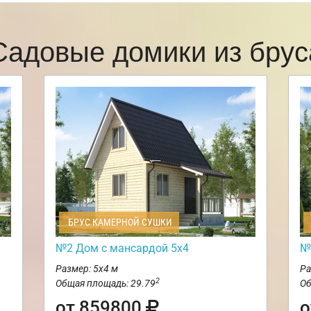
Садовые домики из брус
БРУС КАМЕРНОЙ СУШКИ
№2 Дом с мансардой 5х4
№
Размер: 5х4 м
Ра
2
Общая площадь: 29.79
Об
от 859800
о