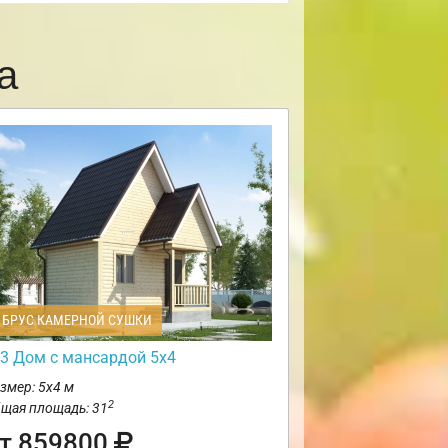
а
БРУС КАМЕРНОЙ СУШКИ
3 Дом с мансардой 5х4
змер: 5х4 м
2
щая площадь: 31
т 859800