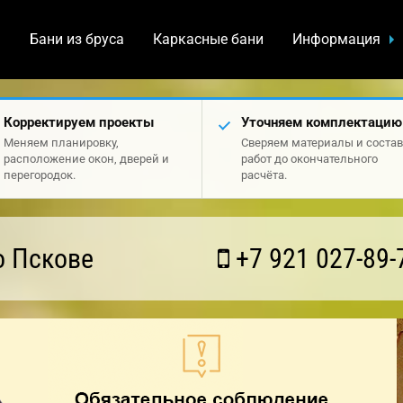
а
Бани из бруса
Каркасные бани
Информация
Корректируем проекты
Уточняем комплектацию
Меняем планировку,
Сверяем материалы и состав
расположение окон, дверей и
работ до окончательного
перегородок.
расчёта.
о Пскове
+7 921 027-89-