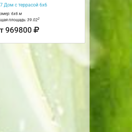
7 Дом с террасой 6х6
змер: 6х6 м
2
щая площадь: 39.02
т 969800