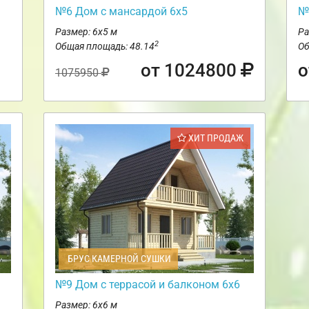
№6 Дом с мансардой 6х5
№
Размер: 6х5 м
Ра
2
Общая площадь: 48.14
Об
от 1024800
о
1075950
ХИТ ПРОДАЖ
БРУС КАМЕРНОЙ СУШКИ
№9 Дом с террасой и балконом 6х6
Размер: 6х6 м