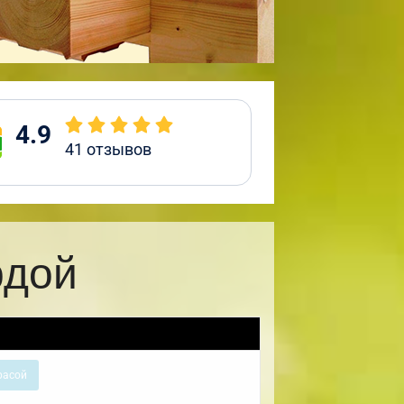
4.9
41
отзывов
рдой
расой