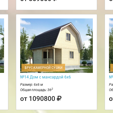
БРУС КАМЕРНОЙ СУШКИ
№14 Дом с мансардой 6х6
№
Размер: 6х6 м
Ра
2
Общая площадь: 36
Об
от 1090800
о