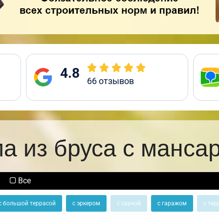
4.8
66
отзывов
а из бруса с манса
Все
с большой террасой
с эркером
с сауной
с гаражом
с тер