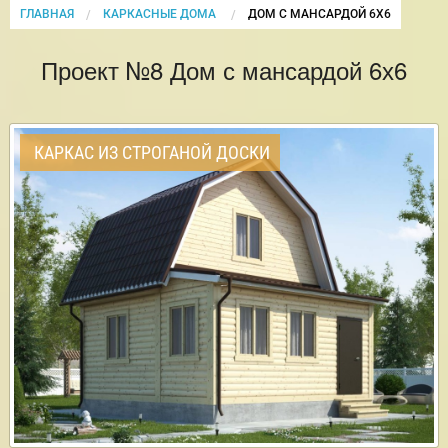
ГЛАВНАЯ
КАРКАСНЫЕ ДОМА
CURRENT:
ДОМ С МАНСАРДОЙ 6Х6
Проект №8 Дом с мансардой 6х6
КАРКАС ИЗ СТРОГАНОЙ ДОСКИ