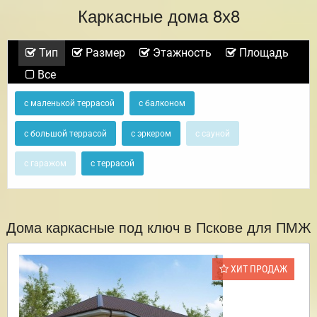
Каркасные дома 8х8
Тип
Размер
Этажность
Площадь
Все
с маленькой террасой
с балконом
с большой террасой
с эркером
с сауной
с гаражом
с террасой
Дома каркасные под ключ в Пскове для ПМЖ
ХИТ ПРОДАЖ