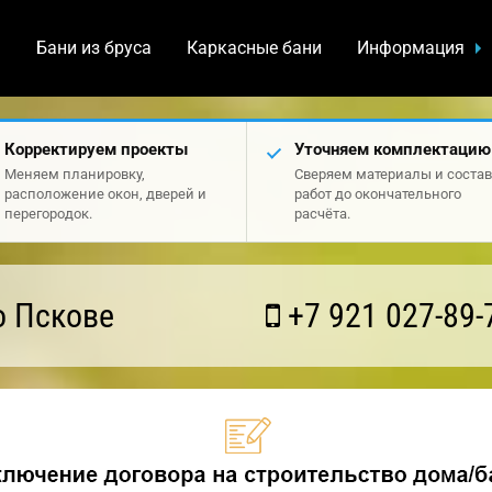
а
Бани из бруса
Каркасные бани
Информация
Корректируем проекты
Уточняем комплектацию
Меняем планировку,
Сверяем материалы и состав
расположение окон, дверей и
работ до окончательного
перегородок.
расчёта.
о Пскове
+7 921 027-89-