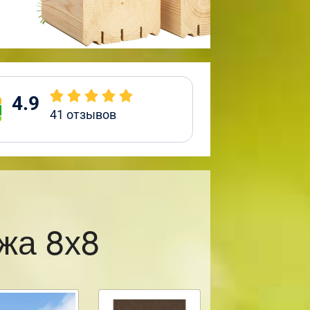
4.9
41
отзывов
жа 8х8