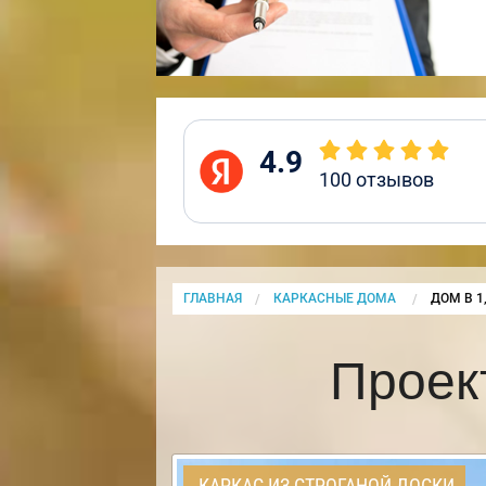
4.9
100
отзывов
ГЛАВНАЯ
КАРКАСНЫЕ ДОМА
CURRENT
ДОМ В 1
Проек
КАРКАС ИЗ СТРОГАНОЙ ДОСКИ