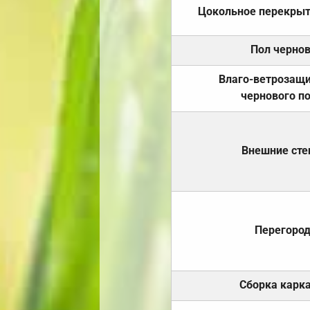
Цокольное перекры
Пол черно
Влаго-ветрозащ
чернового п
Внешние ст
Перегоро
Сборка карк