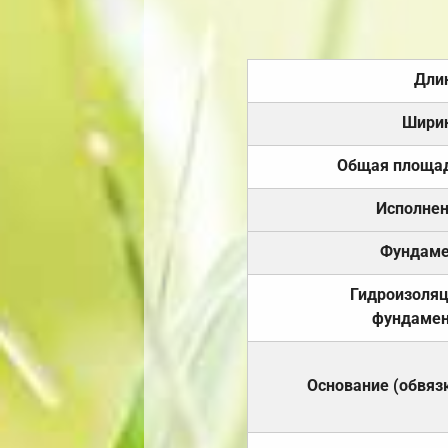
Дли
Шири
Общая площа
Исполне
Фундаме
Гидроизоля
фундамен
Основание (обвяз