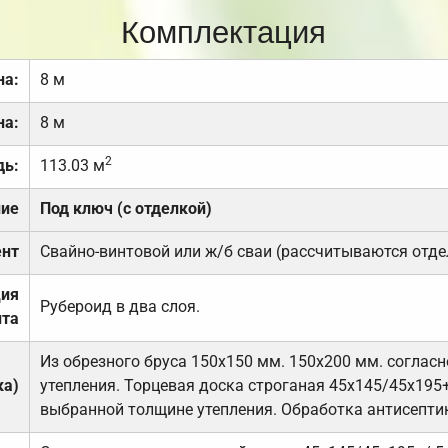
Комплектация
на:
8 м
на:
8 м
2
дь:
113.03 м
ние
Под ключ (с отделкой)
нт
Свайно-винтовой или ж/б сваи (рассчитываются отде
ция
Рубероид в два слоя.
та
Из обрезного бруса 150х150 мм. 150х200 мм. соглас
ка)
утепления. Торцевая доска строганая 45х145/45х195+
выбранной толщине утепления. Обработка антисепти