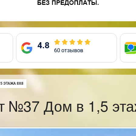
4.8
60
отзывов
:
,5 ЭТАЖА 8Х8
т №37 Дом в 1,5 эта