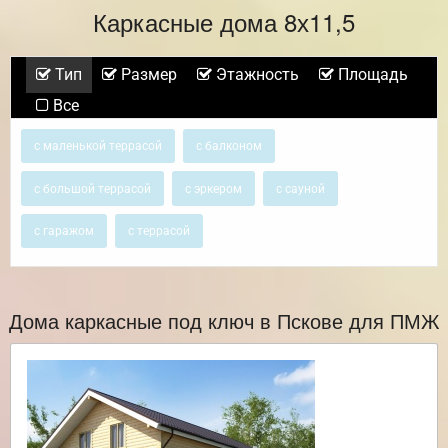
Каркасные дома 8х11,5
Тип
Размер
Этажность
Площадь
Все
с маленькой террасой
с балконом
с большой террасой
с эркером
с сауной
с гаражом
с террасой
Дома каркасные под ключ в Пскове для ПМЖ