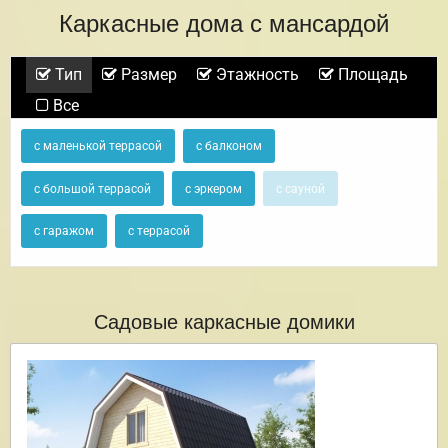
Каркасные дома с мансардой
Тип
Размер
Этажность
Площадь
Все
с маленькой террасой
с балконом
с большой террасой
с эркером
с сауной
с гаражом
с террасой
Садовые каркасные домики