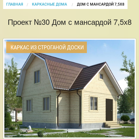
ГЛАВНАЯ
КАРКАСНЫЕ ДОМА
CURRENT:
ДОМ С МАНСАРДОЙ 7,5Х8
Проект №30 Дом с мансардой 7,5х8
КАРКАС ИЗ СТРОГАНОЙ ДОСКИ