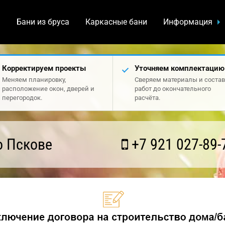
а
Бани из бруса
Каркасные бани
Информация
Корректируем проекты
Уточняем комплектацию
Меняем планировку,
Сверяем материалы и состав
расположение окон, дверей и
работ до окончательного
перегородок.
расчёта.
о Пскове
+7 921 027-89-