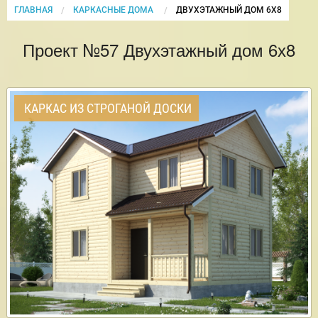
ГЛАВНАЯ
КАРКАСНЫЕ ДОМА
CURRENT:
ДВУХЭТАЖНЫЙ ДОМ 6Х8
Проект №57 Двухэтажный дом 6х8
КАРКАС ИЗ СТРОГАНОЙ ДОСКИ