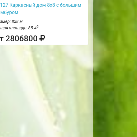
127 Каркасный дом 8х8 с большим
амбуром
змер: 8х8 м
2
щая площадь: 85.4
т 2806800