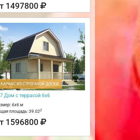
т 1497800
КАРКАС ИЗ СТРОГАНОЙ ДОСКИ
7 Дом с террасой 6х6
змер: 6х6 м
2
щая площадь: 39.02
т 1596800