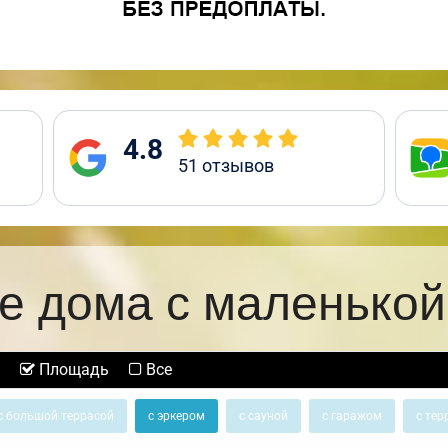
4.8
51
отзывов
е дома с маленькой
Площадь
Все
с большой террасой
с эркером
с сауной
с гаражом
с тер