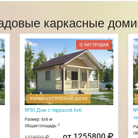
адовые каркасные доми
ХИТ ПРОДАЖ
КАРКАС ИЗ СТРОГАНОЙ ДОСКИ
№50 Дом с террасой 6х6
№
те
Размер: 6х6 м
2
Общая площадь:
Ра
Об
от 1255800
1318500