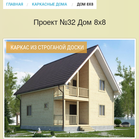
ГЛАВНАЯ
КАРКАСНЫЕ ДОМА
CURRENT:
ДОМ 8Х8
Проект №32 Дом 8х8
КАРКАС ИЗ СТРОГАНОЙ ДОСКИ