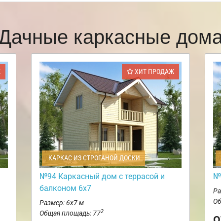
Дачные каркасные дом
Ж
ХИТ ПРОДАЖ
КАРКАС ИЗ СТРОГАНОЙ ДОСКИ
№94 Каркасный дом с террасой и
№
балконом 6х7
Ра
Об
Размер: 6х7 м
2
Общая площадь: 77
о