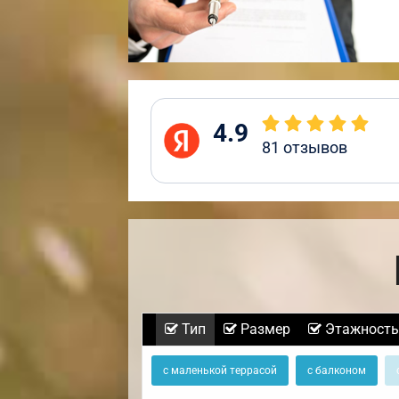
4.9
81
отзывов
Тип
Размер
Этажность
с маленькой террасой
с балконом