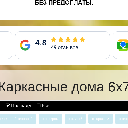
4.8
49
отзывов
Каркасные дома 6х
Площадь
Все
с большой террасой
с эркером
с сауной
с гаражом
с тер