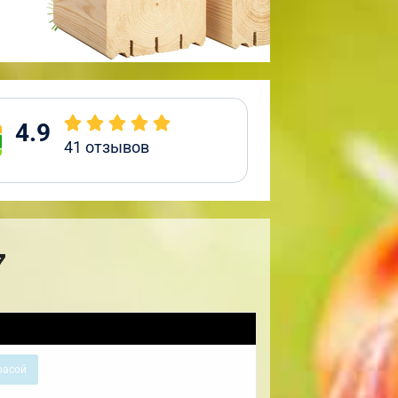
4.9
41
отзывов
7
расой