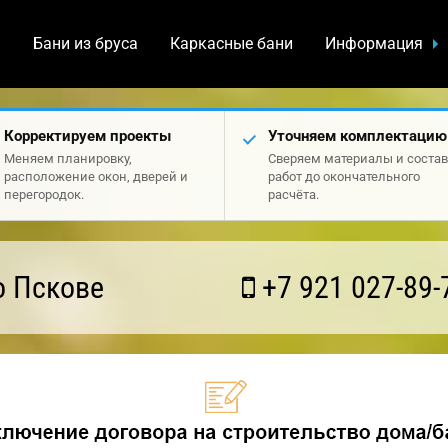
а
Бани из бруса
Каркасные бани
Информация
Корректируем проекты
Уточняем комплектацию
Меняем планировку,
Сверяем материалы и состав
расположение окон, дверей и
работ до окончательного
перегородок.
расчёта.
о Пскове
+7 921 027-89-