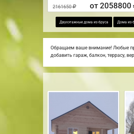
от 2058800
2161650
Двухэтажные дома из бруса
Дома из 
Обращаем ваше внимание! Любые про
добавить гараж, балкон, террасу, ве