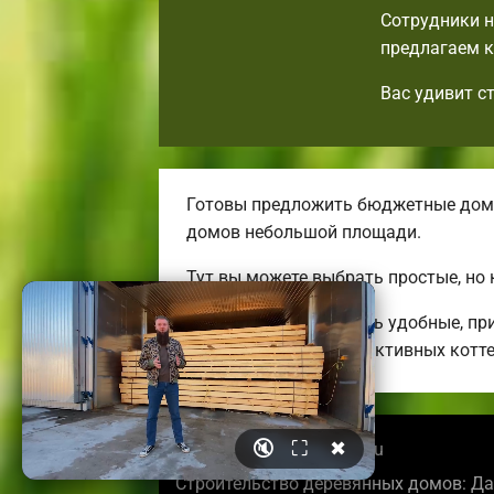
Сотрудники н
предлагаем к
Вас удивит с
Готовы предложить бюджетные дома
домов небольшой площади.
Тут вы можете выбрать простые, но
Мы можем предложить удобные, при
огромных энергоэффективных котт
🔇
⛶
✖
© 2026 pskovbrusdoma.ru
Строительство деревянных домов: Да