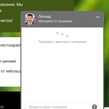
 решение. Мы
в.
Леонид
 метра!
Менеджер по продажам
Здравствуйте! Я могу 
проконсультировать Вас по нашим 
акциям и проектам.
 нестандартных малогабаритных
Только что
и ценами.
 от небольших и бюджетных до
Информация
мж.