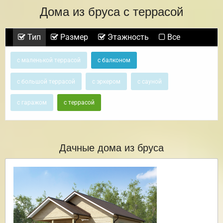
Дома из бруса с террасой
Тип
Размер
Этажность
Все
с маленькой террасой
с балконом
с большой террасой
с эркером
с сауной
с гаражом
с террасой
Дачные дома из бруса