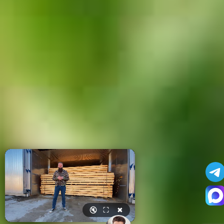
🔇
⛶
✖