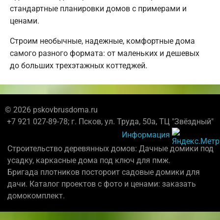
стандартные планировки домов с примерами и
ценами.
Строим необычные, надежные, комфортные дома
самого разного формата: от маленьких и дешевых
до больших трехэтажных коттеджей.
© 2026 pskovbrusdoma.ru
+7 921 027-89-78; г. Псков, ул. Труда, 50а, ТЦ "Звёздный"
Информация
Строительство деревянных домов: Дачные домики под
усадку, каркасные дома под ключ для пмж.
Бригада плотников постороит садовые домики для
дачи. Каталог проектов с фото и ценами: заказать
домокомплект.