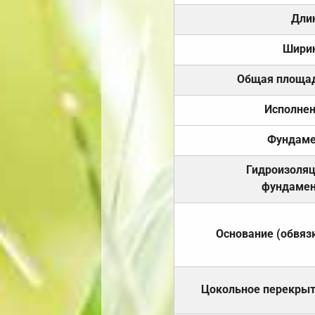
Дли
Шири
Общая площа
Исполне
Фундаме
Гидроизоля
фундамен
Основание (обвяз
Цокольное перекры