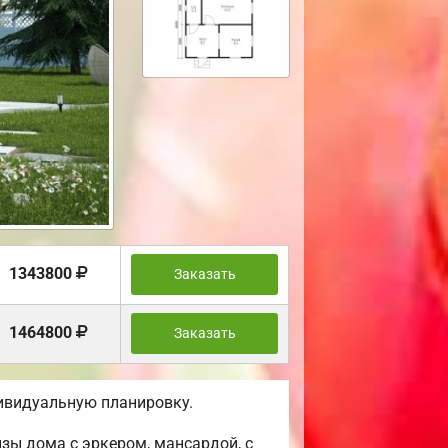
1343800
Заказать
1464800
Заказать
ивидуальную планировку.
зы дома с эркером, мансардой, с