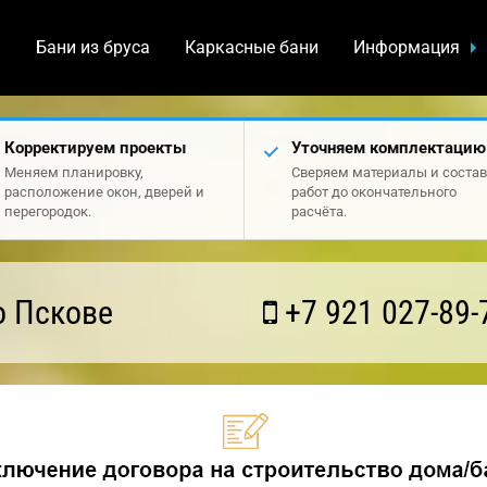
а
Бани из бруса
Каркасные бани
Информация
Корректируем проекты
Уточняем комплектацию
Меняем планировку,
Сверяем материалы и состав
расположение окон, дверей и
работ до окончательного
перегородок.
расчёта.
о Пскове
+7 921 027-89-