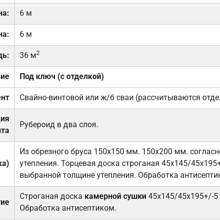
на:
6 м
на:
6 м
2
дь:
36 м
ние
Под ключ (с отделкой)
нт
Свайно-винтовой или ж/б сваи (рассчитываются отде
ция
Рубероид в два слоя.
та
Из обрезного бруса 150х150 мм. 150х200 мм. соглас
ка)
утепления. Торцевая доска строганая 45х145/45х195+
выбранной толщине утепления. Обработка антисепти
Строганая доска
камерной сушки
45х145/45х195+/-5
тие
Обработка антисептиком.