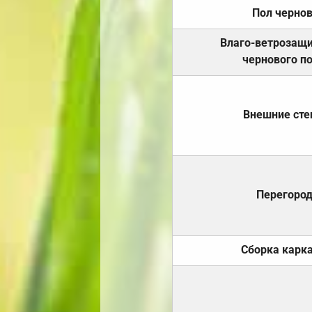
Пол черно
Влаго-ветрозащ
чернового п
Внешние ст
Перегоро
Сборка карк