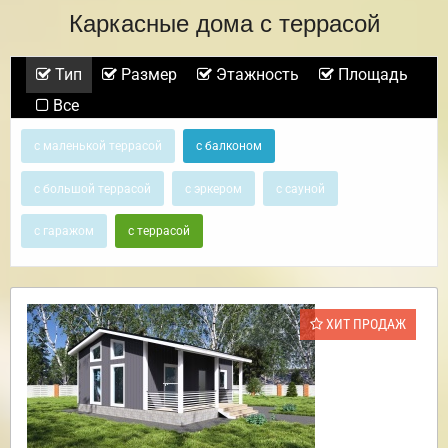
Каркасные дома с террасой
Тип
Размер
Этажность
Площадь
Все
с маленькой террасой
с балконом
с большой террасой
с эркером
с сауной
с гаражом
с террасой
ХИТ ПРОДАЖ