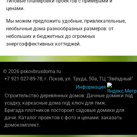
типовые планировки проектов с примерами и
ценами.
Мы можем предложить удобные, привлекательные,
необычные дома разнообразных размеров: от
небольших и бюджетных до огромных
энергоэффективных коттеджей.
© 2026 pskovbrusdoma.ru
+7 921 027-89-78; г. Псков, ул. Труда, 50а, ТЦ "Звёздный"
Информация
Строительство деревянных домов: Дачные домики под
усадку, каркасные дома под ключ для пмж.
Бригада плотников постороит садовые домики для
дачи. Каталог проектов с фото и ценами: заказать
домокомплект.