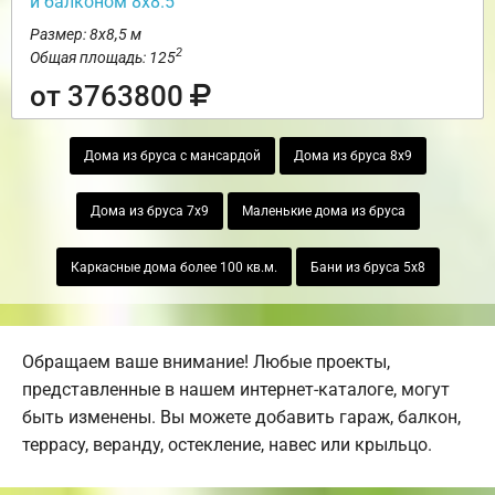
и балконом 8х8.5
Размер: 8х8,5 м
2
Общая площадь: 125
от 3763800
Дома из бруса с мансардой
Дома из бруса 8х9
Дома из бруса 7х9
Маленькие дома из бруса
Каркасные дома более 100 кв.м.
Бани из бруса 5х8
Обращаем ваше внимание! Любые проекты,
представленные в нашем интернет-каталоге, могут
быть изменены. Вы можете добавить гараж, балкон,
террасу, веранду, остекление, навес или крыльцо.