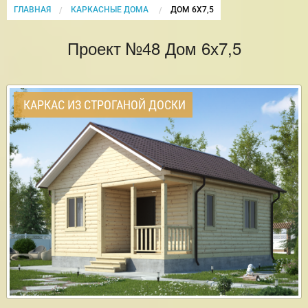
ГЛАВНАЯ
КАРКАСНЫЕ ДОМА
CURRENT:
ДОМ 6Х7,5
Проект №48 Дом 6х7,5
КАРКАС ИЗ СТРОГАНОЙ ДОСКИ