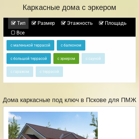
Каркасные дома с эркером
Тип
Размер
Этажность
Площадь
Все
с маленькой террасой
с балконом
с большой террасой
с эркером
с сауной
с гаражом
с террасой
Дома каркасные под ключ в Пскове для ПМЖ