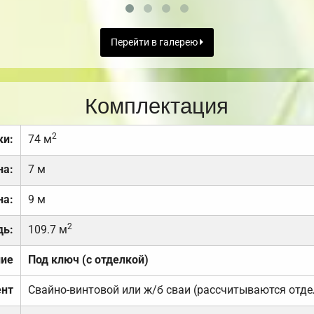
Перейти в галерею
Комплектация
2
ки:
74 м
на:
7 м
на:
9 м
2
дь:
109.7 м
ние
Под ключ (с отделкой)
нт
Свайно-винтовой или ж/б сваи (рассчитываются отде