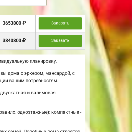
3653800
Заказать
3840800
Заказать
ивидуальную планировку.
зы дома с эркером, мансардой, с
ющий вашим потребностям.
 двускатная и вальмовая.
равило, одноэтажные); компактные -
вух семей. Подобные дома строятся