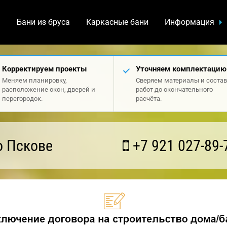
а
Бани из бруса
Каркасные бани
Информация
Корректируем проекты
Уточняем комплектацию
Меняем планировку,
Сверяем материалы и состав
расположение окон, дверей и
работ до окончательного
перегородок.
расчёта.
о Пскове
+7 921 027-89-