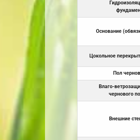
Гидроизоля
фундамен
Основание (обвяз
Цокольное перекры
Пол черно
Влаго-ветрозащ
чернового п
Внешние ст