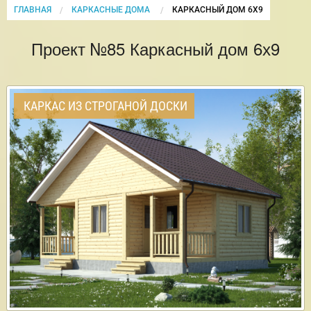
ГЛАВНАЯ
КАРКАСНЫЕ ДОМА
CURRENT:
КАРКАСНЫЙ ДОМ 6Х9
Проект №85 Каркасный дом 6х9
КАРКАС ИЗ СТРОГАНОЙ ДОСКИ