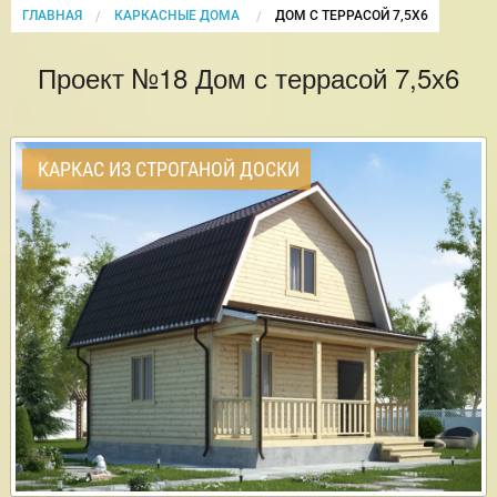
ГЛАВНАЯ
КАРКАСНЫЕ ДОМА
CURRENT:
ДОМ С ТЕРРАСОЙ 7,5Х6
Проект №18 Дом с террасой 7,5х6
КАРКАС ИЗ СТРОГАНОЙ ДОСКИ