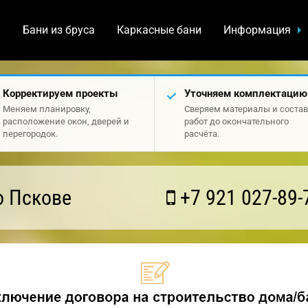
а
Бани из бруса
Каркасные бани
Информация
Корректируем проекты
Уточняем комплектацию
Меняем планировку,
Сверяем материалы и состав
расположение окон, дверей и
работ до окончательного
перегородок.
расчёта.
о Пскове
+7 921 027-89-