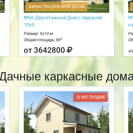
КАРКАС ИЗ СТРОГАНОЙ ДОСКИ
№66 Двухэтажный Дом с террасой
№
10х9
к
Размер: 9х10 м
Ра
2
Общая площадь: 96
Об
от 3642800
4
Дачные каркасные дом
ХИТ ПРОДАЖ