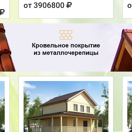
от 3906800
о