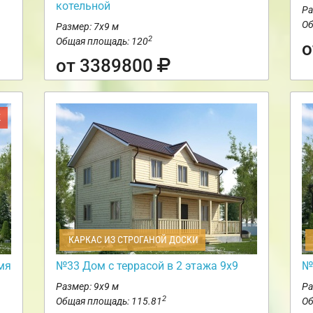
котельной
Ра
Об
Размер: 7х9 м
2
Общая площадь: 120
о
от 3389800
Ж
КАРКАС ИЗ СТРОГАНОЙ ДОСКИ
мя
№33 Дом с террасой в 2 этажа 9х9
№
Размер: 9х9 м
Ра
2
Общая площадь: 115.81
Об