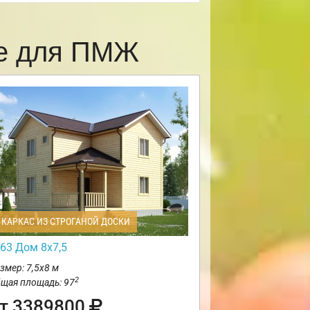
ве для ПМЖ
КАРКАС ИЗ СТРОГАНОЙ ДОСКИ
63 Дом 8х7,5
змер: 7,5х8 м
2
щая площадь: 97
т 3389800