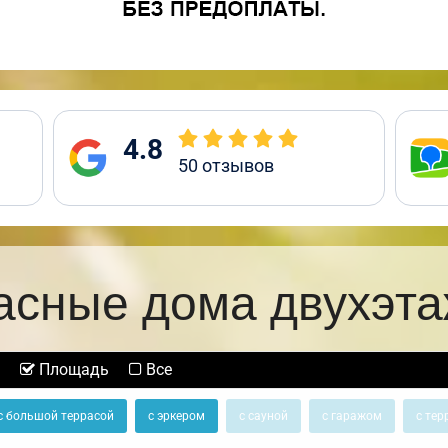
4.8
50
отзывов
асные дома двухэт
Площадь
Все
с большой террасой
с эркером
с сауной
с гаражом
с тер