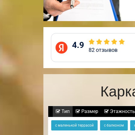
4.9
82
отзывов
Карк
Тип
Размер
Этажность
с маленькой террасой
с балконом