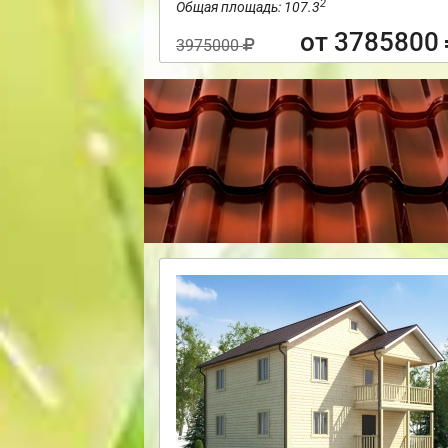
2
Общая площадь: 107.3
от 3785800
3975000