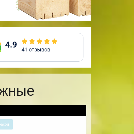
4.9
41
отзывов
ажные
расой