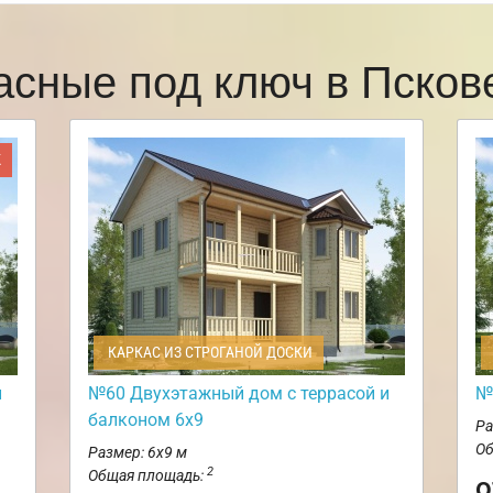
асные под ключ в Пско
Ж
КАРКАС ИЗ СТРОГАНОЙ ДОСКИ
и
№60 Двухэтажный дом с террасой и
№
балконом 6х9
Ра
Об
Размер: 6х9 м
2
Общая площадь:
о