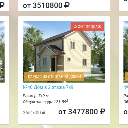
от 3510800
ХИТ ПРОДАЖ
КАРКАС ИЗ СТРОГАНОЙ ДОСКИ
м
№40 Дом в 2 этажа 7х9
№
Размер: 7х9 м
Ра
2
Общая площадь: 121.59
Об
от 3477800
о
3651600