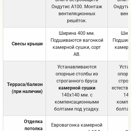
Ондутис А100. Монтаж
Ондути
вентиляционных
вент
решёток.
Ширина 400 мм.
Шир
Подшиваются вагонкой
Подшива
Свесы крыши
камерной сушки, сорт
камерн
АВ.
Устанавливаются
Уста
опорные столбы из
опорн
строганного бруса
строг
Терраса/балкон
камерной сушки
естеств
(при наличии)
140х140 мм. с
140
компенсационными
компе
болтами под усадку.
болтам
Отделка
Евровагонка камерной
потолка