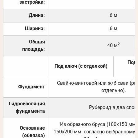
застройки:
Длина:
6 м
Ширина:
6 м
Общая
2
40 м
площадь:
Под 
Под ключ (с отделкой)
Свайно-винтовой или ж/б сваи (р
Фундамент
отдельно).
Гидроизоляция
Рубероид в два слоя
фундамента
Из обрезного бруса (100х150 мм.
Основание
150х200 мм. согласно выбранному с
(обвязка)