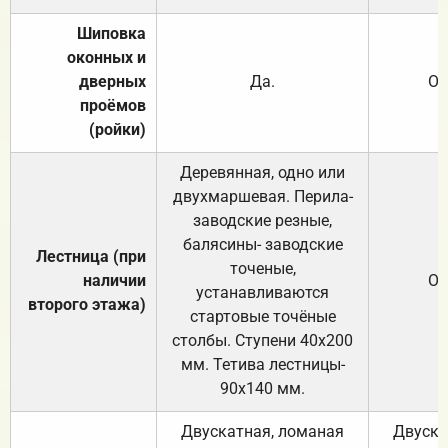
Шиповка
оконных и
дверных
Да.
От
проёмов
(ройки)
Деревянная, одно или
двухмаршевая. Перила-
заводские резные,
балясины- заводские
Лестница (при
точеные,
наличии
От
устанавливаются
второго этажа)
стартовые точёные
столбы. Ступени 40х200
мм. Тетива лестницы-
90х140 мм.
Двускатная, ломаная
Двуска