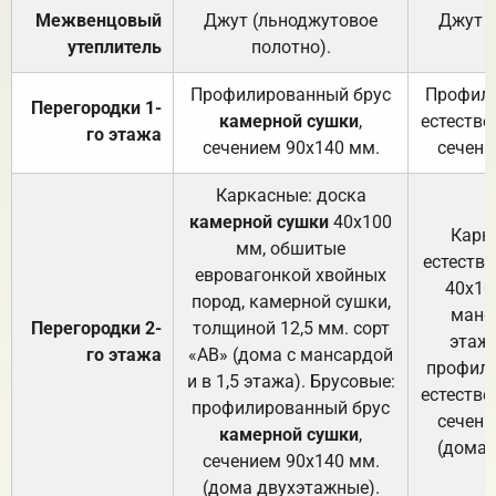
Межвенцовый
Джут (льноджутовое
Джут 
утеплитель
полотно).
п
Профилированный брус
Профили
Перегородки 1-
камерной сушки
,
естестве
го этажа
сечением 90х140 мм.
сечени
Каркасные: доска
камерной сушки
40х100
Карк
мм, обшитые
естеств
евровагонкой хвойных
40х10
пород, камерной сушки,
манса
Перегородки 2-
толщиной 12,5 мм. сорт
этажа
го этажа
«АВ» (дома с мансардой
профили
и в 1,5 этажа). Брусовые:
естестве
профилированный брус
сечени
камерной сушки
,
(дома 
сечением 90х140 мм.
(дома двухэтажные).