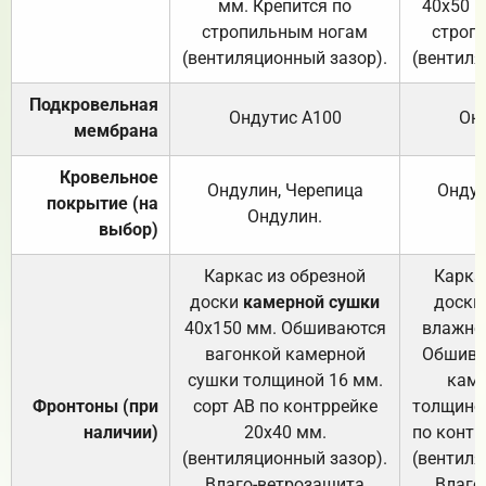
мм. Крепится по
40х50 м
стропильным ногам
строп
(вентиляционный зазор).
(вентиля
Подкровельная
Ондутис А100
Он
мембрана
Кровельное
Ондулин, Черепица
Ондул
покрытие (на
Ондулин.
выбор)
Каркас из обрезной
Карка
доски
камерной сушки
доски
40х150 мм. Обшиваются
влажно
вагонкой камерной
Обшива
сушки толщиной 16 мм.
каме
Фронтоны (при
сорт АВ по контррейке
толщиной
наличии)
20х40 мм.
по контр
(вентиляционный зазор).
(вентиля
Влаго-ветрозащита
Влаго