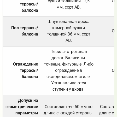
сушки толщиной 12,5
От
террасы/
мм. сорт АВ.
балкона
Шпунтованная доска
Пол террасы/
камерной сушки
От
балкона
толщиной 36 мм. сорт
АВ.
Перила- строганая
доска. Балясины-
Ограждение
точеные, фигурные. Либо
террасы/
ограждение в
От
балкона
скандинавском стиле.
Устанавливаются
ступени у входа.
Допуск на
геометрические
Составляет +/- 50 мм по
Составля
параметры
длине с каждой стороны.
длине с 