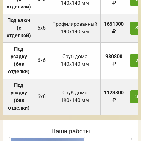
140х140 мм
отделкой)
Под ключ
Профилированный
1651800
(с
6х6
За
190х140 мм
отделкой)
Под
усадку
Cруб дома
980800
6х6
За
(без
140х140 мм
отделки)
Под
усадку
Cруб дома
1123800
6х6
За
(без
190х140 мм
отделки)
Наши работы