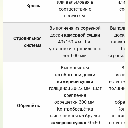
или вальмовая в
или 
Крыша
соответствии с
соо
проектом.
п
Выполнена из обрезной
Выполне
доски
камерной сушки
доски
Стропильная
40х150 мм. Шаг
влажно
система
установки стропильных
Шаг
ног 600 мм.
стропиль
Выполняется
Вы
из обрезной доски
из об
камерной сушки
естеств
толщиной 20-22 мм. Шаг
толщино
крепления
к
обрешетки 300 мм.
обреш
Обрешётка
Контробрешётка
Конт
выполняется из бруска
выполня
камерной сушки
40х50
естеств