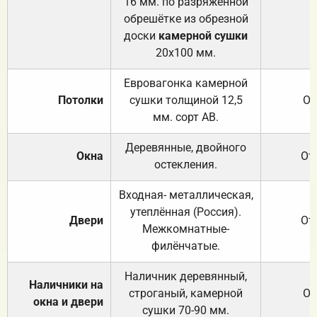
16 мм. по разряженной
обрешётке из обрезной
доски
камерной сушки
20х100 мм.
Евровагонка камерной
Потолки
сушки толщиной 12,5
От
мм. сорт АВ.
Деревянные, двойного
Окна
От
остекления.
Входная- металлическая,
утеплённая (Россия).
Двери
От
Межкомнатные-
филёнчатые.
Наличник деревянный,
Наличники на
строганый, камерной
От
окна и двери
сушки 70-90 мм.