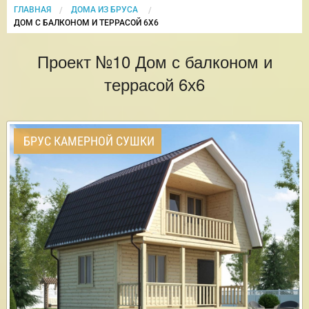
ГЛАВНАЯ
ДОМА ИЗ БРУСА
CURRENT:
ДОМ С БАЛКОНОМ И ТЕРРАСОЙ 6Х6
Проект №10 Дом с балконом и
террасой 6х6
БРУС КАМЕРНОЙ СУШКИ