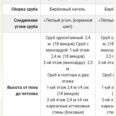
Сборка сруба
Берёзовый нагель.
Берёз
Соединение
«Тёплый угол» (коренной
«Тёплый 
углов сруба
шип).
Сруб одноэтажный: 2,4
Сруб од
м. (18 венцов) Сруб с
м. (18
мансардой: 1-ый этаж-
мансард
2,4 м. (18 венцов)
2,5 м
2-ой этаж (мансарда)- 2,3
2-ой этаж
м.
Сруб в полтора и два
Сруб в
этажа:
Высота от пола
1-ый этаж 2,4 м ±4 см.
1-ый эт
до потолка
(18 венцов)
(1
2-ой этаж 2,4 м ±4 см.
2-ой эт
каркасные аттиковые
каркас
стены (боковые)
стен