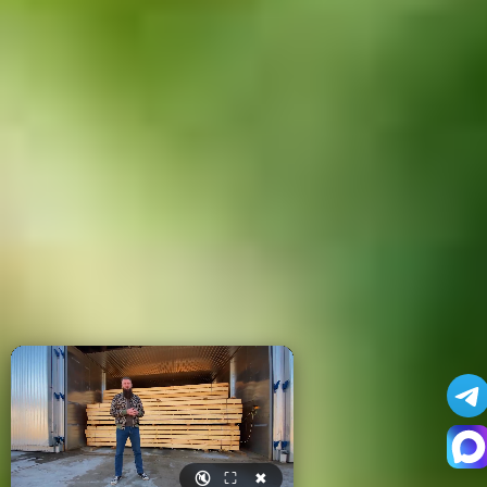
🔇
⛶
✖