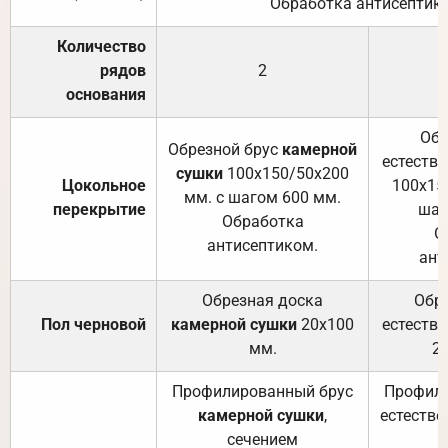
Обработка антисептик
Количество
рядов
2
основания
Обр
Обрезной брус
камерной
естеств
сушки
100х150/50х200
Цокольное
100х15
мм. с шагом 600 мм.
перекрытие
шаг
Обработка
О
антисептиком.
ант
Обрезная доска
Обр
Пол черновой
камерной сушки
20х100
естеств
мм.
2
Профилированный брус
Профили
камерной сушки
,
естестве
сечением
с