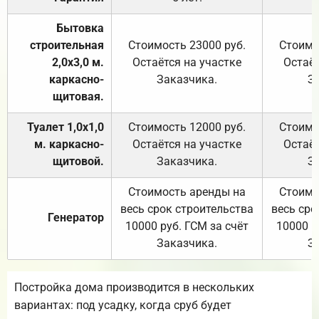
Бытовка
строительная
Стоимость 23000 руб.
Стоимо
2,0х3,0 м.
Остаётся на участке
Остаёт
каркасно-
Заказчика.
З
щитовая.
Туалет 1,0х1,0
Стоимость 12000 руб.
Стоимо
м. каркасно-
Остаётся на участке
Остаёт
щитовой.
Заказчика.
З
Стоимость аренды на
Стоимо
весь срок строительства
весь сро
Генератор
10000 руб. ГСМ за счёт
10000 р
Заказчика.
З
Постройка дома производится в нескольких
вариантах: под усадку, когда сруб будет