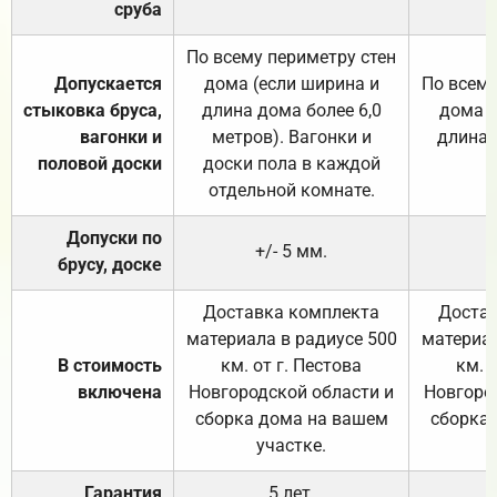
сруба
По всему периметру стен
Допускается
дома (если ширина и
По всему
стыковка бруса,
длина дома более 6,0
дома (
вагонки и
метров). Вагонки и
длина 
половой доски
доски пола в каждой
отдельной комнате.
Допуски по
+/- 5 мм.
брусу, доске
Доставка комплекта
Достав
материала в радиусе 500
материал
В стоимость
км. от г. Пестова
км. 
включена
Новгородской области и
Новгоро
сборка дома на вашем
сборка
участке.
Гарантия
5 лет.