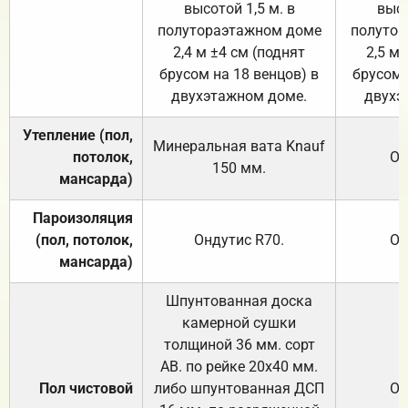
высотой 1,5 м. в
высо
полутораэтажном доме
полутор
2,4 м ±4 см (поднят
2,5 м 
брусом на 18 венцов) в
брусом 
двухэтажном доме.
двухэ
Утепление (пол,
Минеральная вата
Knauf
потолок,
От
150
мм.
мансарда)
Пароизоляция
(пол, потолок,
Ондутис
R70
.
От
мансарда)
Шпунтованная доска
камерной сушки
толщиной 36 мм. сорт
АВ. по рейке 20х40 мм.
Пол чистовой
либо шпунтованная ДСП
От