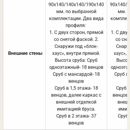
90х140/140х140/190х140
90х140/
мм. по выбранной
мм. 
комплектации. Два вида
комплек
профиля:
п
1. С двух сторон, прямой
1. С дву
со снятой фаской. 2.
со сня
Снаружи под «блок-
Снару
Внешние стены
хаус», внутри прямой.
хаус», 
Высота сруба: Сруб
Высот
одноэтажный- 18 венцов
одноэта
Сруб с мансардой- 18
Сруб с
венцов
Сруб в 1,5 этажа- 18
Сруб в
венцов, далее каркас с
венцов,
внешней отделкой
внеш
имитацией бруса.
имит
Сруб в 2 этажа- 37
Сруб 
венцов