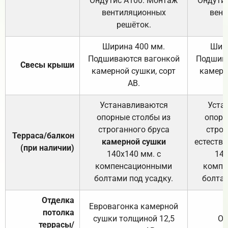
Ондутис А100. Монтаж
Ондути
вентиляционных
вент
решёток.
Ширина 400 мм.
Шир
Подшиваются вагонкой
Подшива
Свесы крыши
камерной сушки, сорт
камерн
АВ.
Устанавливаются
Уста
опорные столбы из
опорн
строганного бруса
строг
Терраса/балкон
камерной сушки
естеств
(при наличии)
140х140 мм. с
140
компенсационными
компе
болтами под усадку.
болтам
Отделка
Евровагонка камерной
потолка
сушки толщиной 12,5
От
террасы/