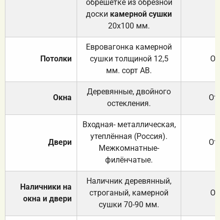
обрешётке из обрезной
доски
камерной сушки
20х100 мм.
Евровагонка камерной
Потолки
сушки толщиной 12,5
От
мм. сорт АВ.
Деревянные, двойного
Окна
От
остекления.
Входная- металлическая,
утеплённая (Россия).
Двери
От
Межкомнатные-
филёнчатые.
Наличник деревянный,
Наличники на
строганый, камерной
От
окна и двери
сушки 70-90 мм.