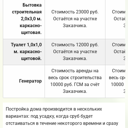
Бытовка
строительная
Стоимость 23000 руб.
Стоимо
2,0х3,0 м.
Остаётся на участке
Остаёт
каркасно-
Заказчика.
З
щитовая.
Туалет 1,0х1,0
Стоимость 12000 руб.
Стоимо
м. каркасно-
Остаётся на участке
Остаёт
щитовой.
Заказчика.
З
Стоимость аренды на
Стоимо
весь срок строительства
весь сро
Генератор
10000 руб. ГСМ за счёт
10000 р
Заказчика.
З
Постройка дома производится в нескольких
вариантах: под усадку, когда сруб будет
отстаиваться в течение некоторого времени и сразу