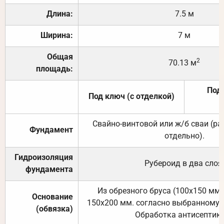
Длина:
7.5 м
Ширина:
7 м
Общая
2
70.13 м
площадь:
Под 
Под ключ (с отделкой)
Свайно-винтовой или ж/б сваи (р
Фундамент
отдельно).
Гидроизоляция
Рубероид в два слоя
фундамента
Из обрезного бруса (100х150 мм.
Основание
150х200 мм. согласно выбранному с
(обвязка)
Обработка антисептик