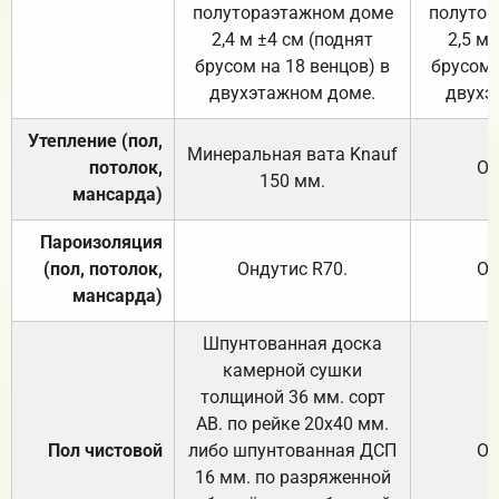
полутораэтажном доме
полутор
2,4 м ±4 см (поднят
2,5 м 
брусом на 18 венцов) в
брусом 
двухэтажном доме.
двухэ
Утепление (пол,
Минеральная вата
Knauf
потолок,
От
150
мм.
мансарда)
Пароизоляция
(пол, потолок,
Ондутис
R70
.
От
мансарда)
Шпунтованная доска
камерной сушки
толщиной 36 мм. сорт
АВ. по рейке 20х40 мм.
Пол чистовой
либо шпунтованная ДСП
От
16 мм. по разряженной