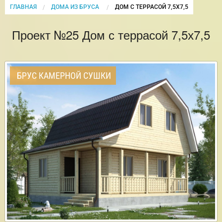
ГЛАВНАЯ
ДОМА ИЗ БРУСА
CURRENT:
ДОМ С ТЕРРАСОЙ 7,5Х7,5
Проект №25 Дом с террасой 7,5х7,5
БРУС КАМЕРНОЙ СУШКИ