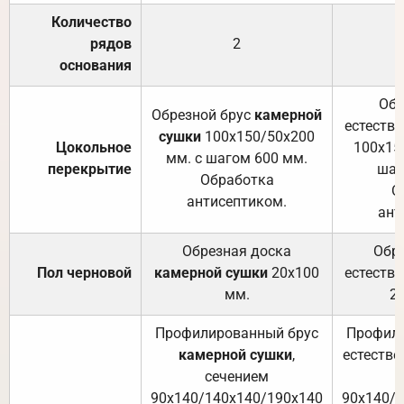
Количество
рядов
2
основания
Обр
Обрезной брус
камерной
естеств
сушки
100х150/50х200
Цокольное
100х15
мм. с шагом 600 мм.
перекрытие
шаг
Обработка
О
антисептиком.
ант
Обрезная доска
Обр
Пол черновой
камерной сушки
20х100
естеств
мм.
2
Профилированный брус
Профили
камерной сушки
,
естестве
сечением
с
90х140/140х140/190х140
90х140/