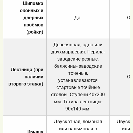
Шиповка
оконных и
дверных
Да.
От
проёмов
(ройки)
Деревянная, одно или
двухмаршевая. Перила-
заводские резные,
балясины- заводские
Лестница (при
точеные,
наличии
От
устанавливаются
второго этажа)
стартовые точёные
столбы. Ступени 40х200
мм. Тетива лестницы-
90х140 мм.
Двускатная, ломаная
Двуска
или вальмовая в
или 
Крыша