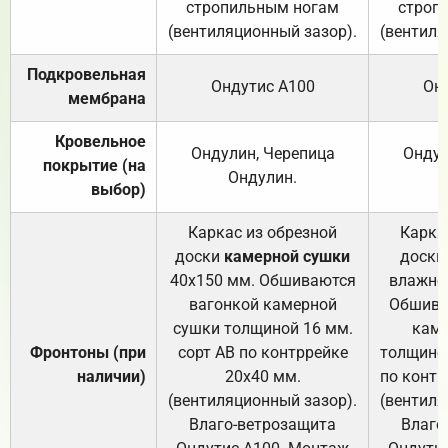
стропильным ногам
строп
(вентиляционный зазор).
(вентиля
Подкровельная
Ондутис А100
Он
мембрана
Кровельное
Ондулин, Черепица
Ондул
покрытие (на
Ондулин.
выбор)
Каркас из обрезной
Карка
доски
камерной сушки
доски
40х150 мм. Обшиваются
влажно
вагонкой камерной
Обшива
сушки толщиной 16 мм.
каме
Фронтоны (при
сорт АВ по контррейке
толщиной
наличии)
20х40 мм.
по контр
(вентиляционный зазор).
(вентиля
Влаго-ветрозащита
Влаго