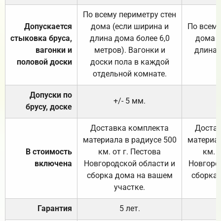
По всему периметру стен
Допускается
дома (если ширина и
По всему
стыковка бруса,
длина дома более 6,0
дома (
вагонки и
метров). Вагонки и
длина 
половой доски
доски пола в каждой
отдельной комнате.
Допуски по
+/- 5 мм.
брусу, доске
Доставка комплекта
Достав
материала в радиусе 500
материал
В стоимость
км. от г. Пестова
км. 
включена
Новгородской области и
Новгоро
сборка дома на вашем
сборка
участке.
Гарантия
5 лет.