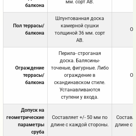
мм. сорт АВ.
балкона
Шпунтованная доска
Пол террасы/
камерной сушки
От
балкона
толщиной 36 мм. сорт
АВ.
Перила- строганая
доска. Балясины-
Ограждение
точеные, фигурные. Либо
террасы/
ограждение в
От
балкона
скандинавском стиле.
Устанавливаются
ступени у входа.
Допуск на
геометрические
Составляет +/- 50 мм по
Составля
параметры
длине с каждой стороны.
длине с 
сруба