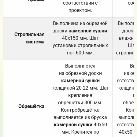
соответствии с
соо
проектом.
п
Выполнена из обрезной
Выполне
доски
камерной сушки
доски
Стропильная
40х150 мм. Шаг
влажно
система
установки стропильных
Шаг
ног 600 мм.
стропиль
Выполняется
Вы
из обрезной доски
из об
камерной сушки
естеств
толщиной 20-22 мм. Шаг
толщино
крепления
к
обрешетки 300 мм.
обреш
Обрешётка
Контробрешётка
Конт
выполняется из бруска
выполня
камерной сушки
40х50
естеств
мм. Крепится по
40х50 м