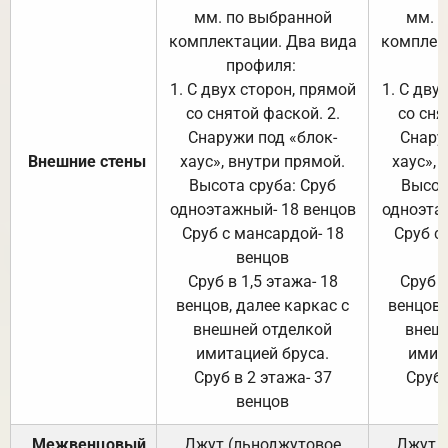
мм. по выбранной
мм. 
комплектации. Два вида
комплек
профиля:
п
1. С двух сторон, прямой
1. С дву
со снятой фаской. 2.
со сня
Снаружи под «блок-
Снару
Внешние стены
хаус», внутри прямой.
хаус», 
Высота сруба: Сруб
Высот
одноэтажный- 18 венцов
одноэта
Сруб с мансардой- 18
Сруб с
венцов
Сруб в 1,5 этажа- 18
Сруб в
венцов, далее каркас с
венцов,
внешней отделкой
внеш
имитацией бруса.
имит
Сруб в 2 этажа- 37
Сруб 
венцов
Межвенцовый
Джут (льноджутовое
Джут 