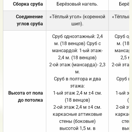
Сборка сруба
Берёзовый нагель.
Берёз
Соединение
«Тёплый угол» (коренной
«Тёплый 
углов сруба
шип).
Сруб одноэтажный: 2,4
Сруб од
м. (18 венцов) Сруб с
м. (18
мансардой: 1-ый этаж-
мансард
2,4 м. (18 венцов)
2,5 м
2-ой этаж (мансарда)- 2,3
2-ой этаж
м.
Сруб в полтора и два
Сруб в
этажа:
Высота от пола
1-ый этаж 2,4 м ±4 см.
1-ый эт
до потолка
(18 венцов)
(1
2-ой этаж 2,4 м ±4 см.
2-ой эт
каркасные аттиковые
каркас
стены (боковые)
стен
высотой 1,5 м. в
высо