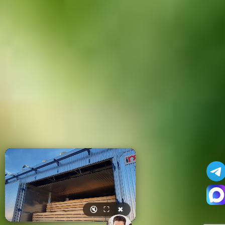
🔇
⛶
✖