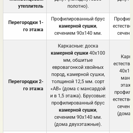
утеплитель
полотно).
п
Профилированный брус
Профили
Перегородки 1-
камерной сушки
,
естестве
го этажа
сечением 90х140 мм.
сечени
Каркасные: доска
камерной сушки
40х100
Карк
мм, обшитые
естеств
евровагонкой хвойных
40х10
пород, камерной сушки,
манса
Перегородки 2-
толщиной 12,5 мм. сорт
этажа
го этажа
«АВ» (дома с мансардой
профили
и в 1,5 этажа). Брусовые:
естестве
профилированный брус
сечени
камерной сушки
,
(дома 
сечением 90х140 мм.
(дома двухэтажные).