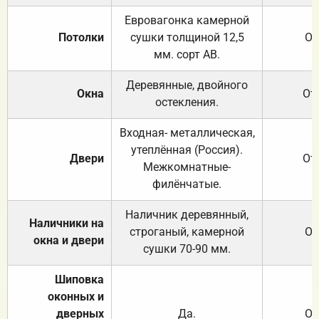
Евровагонка камерной
Потолки
сушки толщиной 12,5
От
мм. сорт АВ.
Деревянные, двойного
Окна
От
остекления.
Входная- металлическая,
утеплённая (Россия).
Двери
От
Межкомнатные-
филёнчатые.
Наличник деревянный,
Наличники на
строганый, камерной
От
окна и двери
сушки 70-90 мм.
Шиповка
оконных и
дверных
Да.
От