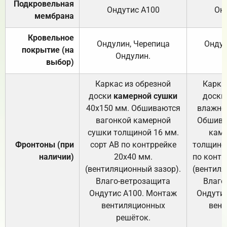
Подкровельная
Ондутис А100
Он
мембрана
Кровельное
Ондулин, Черепица
Ондул
покрытие (на
Ондулин.
выбор)
Каркас из обрезной
Карка
доски
камерной сушки
доски
40х150 мм. Обшиваются
влажно
вагонкой камерной
Обшива
сушки толщиной 16 мм.
каме
Фронтоны (при
сорт АВ по контррейке
толщиной
наличии)
20х40 мм.
по контр
(вентиляционный зазор).
(вентиля
Влаго-ветрозащита
Влаго
Ондутис А100. Монтаж
Ондути
вентиляционных
вент
решёток.