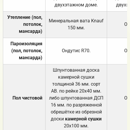
двухэтажном доме.
двухэ
Утепление (пол,
Минеральная вата
Knauf
потолок,
От
150
мм.
мансарда)
Пароизоляция
(пол, потолок,
Ондутис
R70
.
От
мансарда)
Шпунтованная доска
камерной сушки
толщиной 36 мм. сорт
АВ. по рейке 20х40 мм.
Пол чистовой
либо шпунтованная ДСП
От
16 мм. по разряженной
обрешётке из обрезной
доски
камерной сушки
20х100 мм.