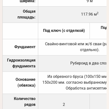
Ширина:
9 м
Общая
2
117.96 м
площадь:
Под 
Под ключ (с отделкой)
Свайно-винтовой или ж/б сваи (р
Фундамент
отдельно).
Гидроизоляция
Рубероид в два слоя
фундамента
Из обрезного бруса (100х150 мм.
Основание
150х200 мм. согласно выбранному с
(обвязка)
Обработка антисептик
Количество
рядов
2