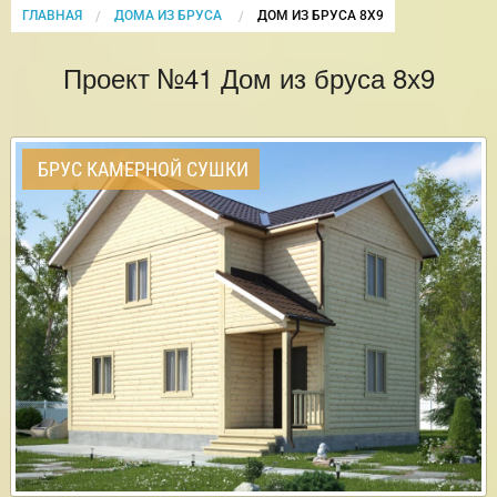
ГЛАВНАЯ
ДОМА ИЗ БРУСА
CURRENT:
ДОМ ИЗ БРУСА 8Х9
Проект №41 Дом из бруса 8х9
БРУС КАМЕРНОЙ СУШКИ