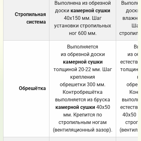
Выполнена из обрезной
Выполне
доски
камерной сушки
доски
Стропильная
40х150 мм. Шаг
влажно
система
установки стропильных
Шаг
ног 600 мм.
стропиль
Выполняется
Вы
из обрезной доски
из об
камерной сушки
естеств
толщиной 20-22 мм. Шаг
толщино
крепления
к
обрешетки 300 мм.
обреш
Обрешётка
Контробрешётка
Конт
выполняется из бруска
выполня
камерной сушки
40х50
естеств
мм. Крепится по
40х50 м
стропильным ногам
строп
(вентиляционный зазор).
(вентиля