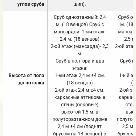
углов сруба
шип).
Сруб одноэтажный: 2,4
Сруб од
м. (18 венцов) Сруб с
м. (18
мансардой: 1-ый этаж-
мансард
2,4 м. (18 венцов)
2,5 м
2-ой этаж (мансарда)- 2,3
2-ой этаж
м.
Сруб в полтора и два
Сруб в
этажа:
Высота от пола
1-ый этаж 2,4 м ±4 см.
1-ый эт
до потолка
(18 венцов)
(1
2-ой этаж 2,4 м ±4 см.
2-ой эт
каркасные аттиковые
каркас
стены (боковые)
стен
высотой 1,5 м. в
высо
полутораэтажном доме
полутор
2,4 м ±4 см (поднят
2,5 м 
брусом на 18 венцов) в
брусом 