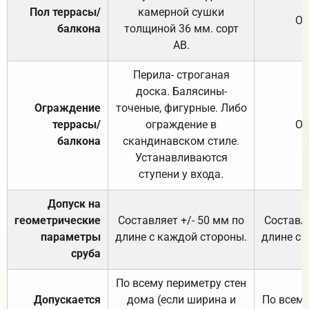
Пол террасы/
камерной сушки
От
балкона
толщиной 36 мм. сорт
АВ.
Перила- строганая
доска. Балясины-
Ограждение
точеные, фигурные. Либо
террасы/
ограждение в
От
балкона
скандинавском стиле.
Устанавливаются
ступени у входа.
Допуск на
геометрические
Составляет +/- 50 мм по
Составля
параметры
длине с каждой стороны.
длине с 
сруба
По всему периметру стен
Допускается
дома (если ширина и
По всему