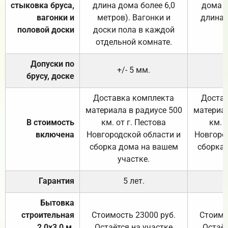
стыковка бруса,
длина дома более 6,0
дома (
вагонки и
метров). Вагонки и
длина 
половой доски
доски пола в каждой
отдельной комнате.
Допуски по
+/- 5 мм.
брусу, доске
Доставка комплекта
Достав
материала в радиусе 500
материал
В стоимость
км. от г. Пестова
км. 
включена
Новгородской области и
Новгоро
сборка дома на вашем
сборка
участке.
Гарантия
5 лет.
Бытовка
строительная
Стоимость 23000 руб.
Стоимо
2,0х3,0 м.
Остаётся на участке
Остаёт