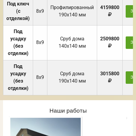
Под ключ
Профилированный
4159800
(с
8х9
За
190х140 мм
отделкой)
Под
усадку
Cруб дома
2509800
8х9
За
(без
140х140 мм
отделки)
Под
усадку
Cруб дома
3015800
8х9
За
(без
190х140 мм
отделки)
Наши работы