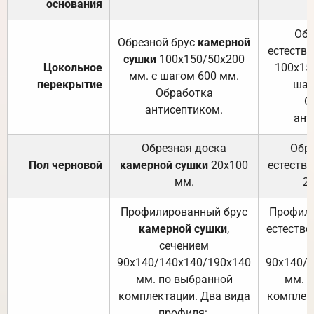
основания
Обр
Обрезной брус
камерной
естеств
сушки
100х150/50х200
Цокольное
100х15
мм. с шагом 600 мм.
перекрытие
шаг
Обработка
О
антисептиком.
ант
Обрезная доска
Обр
Пол черновой
камерной сушки
20х100
естеств
мм.
2
Профилированный брус
Профили
камерной сушки
,
естестве
сечением
с
90х140/140х140/190х140
90х140/
мм. по выбранной
мм. 
комплектации. Два вида
комплек
профиля:
п