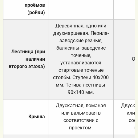
проёмов
(ройки)
Деревянная, одно или
двухмаршевая. Перила-
заводские резные,
балясины- заводские
Лестница (при
точеные,
наличии
От
устанавливаются
второго этажа)
стартовые точёные
столбы. Ступени 40х200
мм. Тетива лестницы-
90х140 мм.
Двускатная, ломаная
Двуска
или вальмовая в
или 
Крыша
соответствии с
соо
проектом.
п