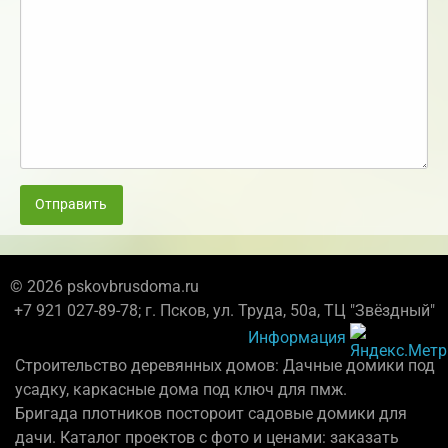
Отправить
© 2026 pskovbrusdoma.ru
+7 921 027-89-78; г. Псков, ул. Труда, 50а, ТЦ "Звёздный"
Информация
Строительство деревянных домов: Дачные домики под
усадку, каркасные дома под ключ для пмж.
Бригада плотников постороит садовые домики для
дачи. Каталог проектов с фото и ценами: заказать