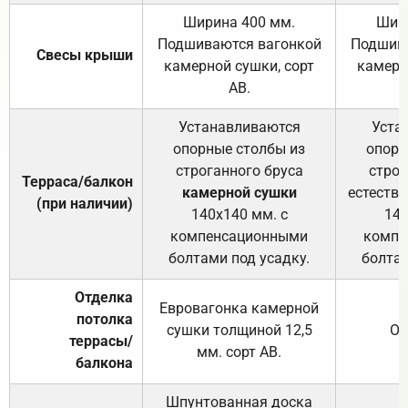
Ширина 400 мм.
Шир
Подшиваются вагонкой
Подшива
Свесы крыши
камерной сушки, сорт
камерн
АВ.
Устанавливаются
Уста
опорные столбы из
опорн
строганного бруса
строг
Терраса/балкон
камерной сушки
естеств
(при наличии)
140х140 мм. с
140
компенсационными
компе
болтами под усадку.
болтам
Отделка
Евровагонка камерной
потолка
сушки толщиной 12,5
От
террасы/
мм. сорт АВ.
балкона
Шпунтованная доска