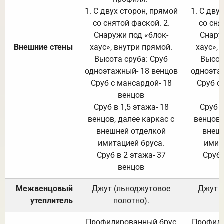
1. С двух сторон, прямой
1. С дву
со снятой фаской. 2.
со сня
Снаружи под «блок-
Снару
Внешние стены
хаус», внутри прямой.
хаус», 
Высота сруба: Сруб
Высот
одноэтажный- 18 венцов
одноэта
Сруб с мансардой- 18
Сруб с
венцов
Сруб в 1,5 этажа- 18
Сруб в
венцов, далее каркас с
венцов,
внешней отделкой
внеш
имитацией бруса.
имит
Сруб в 2 этажа- 37
Сруб 
венцов
Межвенцовый
Джут (льноджутовое
Джут 
утеплитель
полотно).
п
Профилированный брус
Профили