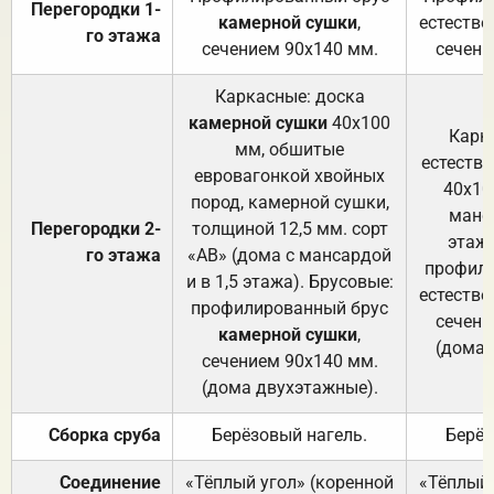
Перегородки 1-
камерной сушки
,
естестве
го этажа
сечением 90х140 мм.
сечени
Каркасные: доска
камерной сушки
40х100
Карк
мм, обшитые
естеств
евровагонкой хвойных
40х10
пород, камерной сушки,
манса
Перегородки 2-
толщиной 12,5 мм. сорт
этажа
го этажа
«АВ» (дома с мансардой
профили
и в 1,5 этажа). Брусовые:
естестве
профилированный брус
сечени
камерной сушки
,
(дома 
сечением 90х140 мм.
(дома двухэтажные).
Сборка сруба
Берёзовый нагель.
Берёз
Соединение
«Тёплый угол» (коренной
«Тёплый 