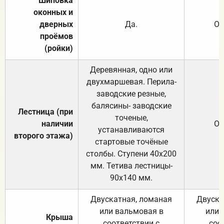
Шиповка
оконных и
дверных
Да.
От
проёмов
(ройки)
Деревянная, одно или
двухмаршевая. Перила-
заводские резные,
балясины- заводские
Лестница (при
точеные,
наличии
От
устанавливаются
второго этажа)
стартовые точёные
столбы. Ступени 40х200
мм. Тетива лестницы-
90х140 мм.
Двускатная, ломаная
Двуска
или вальмовая в
или 
Крыша
соответствии с
соо