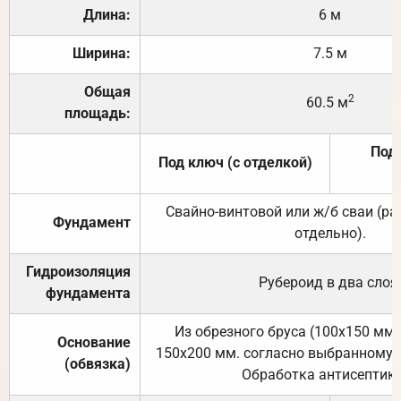
Длина:
6 м
Ширина:
7.5 м
Общая
2
60.5 м
площадь:
Под 
Под ключ (с отделкой)
Свайно-винтовой или ж/б сваи (р
Фундамент
отдельно).
Гидроизоляция
Рубероид в два слоя
фундамента
Из обрезного бруса (100х150 мм.
Основание
150х200 мм. согласно выбранному с
(обвязка)
Обработка антисептик