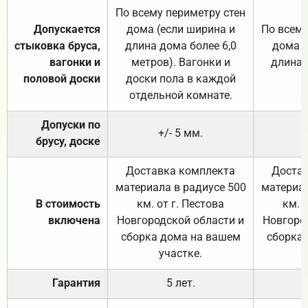
По всему периметру стен
Допускается
дома (если ширина и
По всему
стыковка бруса,
длина дома более 6,0
дома (
вагонки и
метров). Вагонки и
длина 
половой доски
доски пола в каждой
отдельной комнате.
Допуски по
+/- 5 мм.
брусу, доске
Доставка комплекта
Достав
материала в радиусе 500
материал
В стоимость
км. от г. Пестова
км. 
включена
Новгородской области и
Новгоро
сборка дома на вашем
сборка
участке.
Гарантия
5 лет.