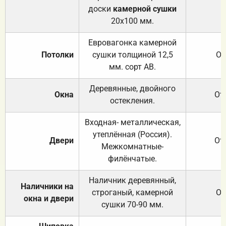
доски
камерной сушки
20х100 мм.
Евровагонка камерной
Потолки
сушки толщиной 12,5
От
мм. сорт АВ.
Деревянные, двойного
Окна
От
остекления.
Входная- металлическая,
утеплённая (Россия).
Двери
От
Межкомнатные-
филёнчатые.
Наличник деревянный,
Наличники на
строганый, камерной
От
окна и двери
сушки 70-90 мм.