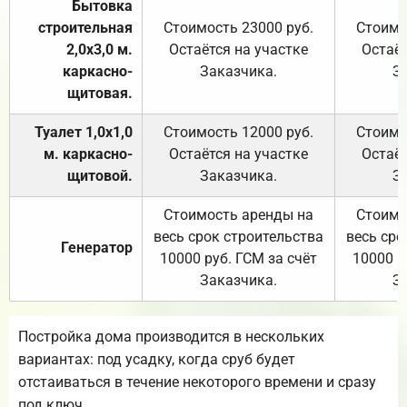
Бытовка
строительная
Стоимость 23000 руб.
Стоимо
2,0х3,0 м.
Остаётся на участке
Остаёт
каркасно-
Заказчика.
З
щитовая.
Туалет 1,0х1,0
Стоимость 12000 руб.
Стоимо
м. каркасно-
Остаётся на участке
Остаёт
щитовой.
Заказчика.
З
Стоимость аренды на
Стоимо
весь срок строительства
весь сро
Генератор
10000 руб. ГСМ за счёт
10000 р
Заказчика.
З
Постройка дома производится в нескольких
вариантах: под усадку, когда сруб будет
отстаиваться в течение некоторого времени и сразу
под ключ.