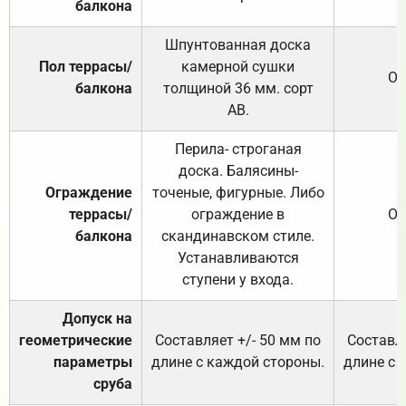
балкона
Шпунтованная доска
Пол террасы/
камерной сушки
От
балкона
толщиной 36 мм. сорт
АВ.
Перила- строганая
доска. Балясины-
Ограждение
точеные, фигурные. Либо
террасы/
ограждение в
От
балкона
скандинавском стиле.
Устанавливаются
ступени у входа.
Допуск на
геометрические
Составляет +/- 50 мм по
Составля
параметры
длине с каждой стороны.
длине с 
сруба