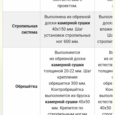
проектом.
п
Выполнена из обрезной
Выполне
доски
камерной сушки
доски
Стропильная
40х150 мм. Шаг
влажно
система
установки стропильных
Шаг
ног 600 мм.
стропиль
Выполняется
Вы
из обрезной доски
из об
камерной сушки
естеств
толщиной 20-22 мм. Шаг
толщино
крепления
к
обрешетки 300 мм.
обреш
Обрешётка
Контробрешётка
Конт
выполняется из бруска
выполня
камерной сушки
40х50
естеств
мм. Крепится по
40х50 м
стропильным ногам
строп