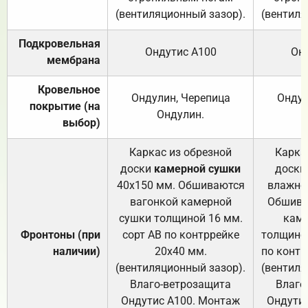
(вентиляционный зазор).
(вентиля
Подкровельная
Ондутис А100
Он
мембрана
Кровельное
Ондулин, Черепица
Ондул
покрытие (на
Ондулин.
выбор)
Каркас из обрезной
Карка
доски
камерной сушки
доски
40х150 мм. Обшиваются
влажно
вагонкой камерной
Обшива
сушки толщиной 16 мм.
каме
Фронтоны (при
сорт АВ по контррейке
толщиной
наличии)
20х40 мм.
по контр
(вентиляционный зазор).
(вентиля
Влаго-ветрозащита
Влаго
Ондутис А100. Монтаж
Ондути