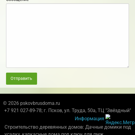
Отправить
© 2026 pskovbrusdoma.ru
+7 921 027-89-78; г. Псков, ул. Труда, 50а, ТЦ "Звёздный"
Информация
Строительство деревянных домов: Дачные домики под
усадку, каркасные дома под ключ для пмж.