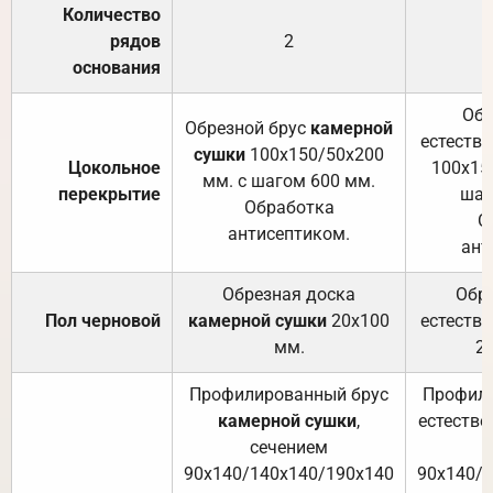
Количество
рядов
2
основания
Обр
Обрезной брус
камерной
естеств
сушки
100х150/50х200
Цокольное
100х15
мм. с шагом 600 мм.
перекрытие
шаг
Обработка
О
антисептиком.
ант
Обрезная доска
Обр
Пол черновой
камерной сушки
20х100
естеств
мм.
2
Профилированный брус
Профили
камерной сушки
,
естестве
сечением
с
90х140/140х140/190х140
90х140/