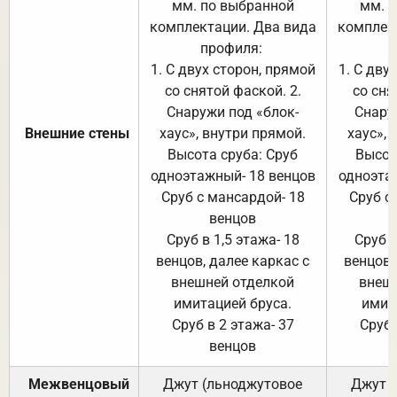
мм. по выбранной
мм. 
комплектации. Два вида
комплек
профиля:
п
1. С двух сторон, прямой
1. С дву
со снятой фаской. 2.
со сня
Снаружи под «блок-
Снару
Внешние стены
хаус», внутри прямой.
хаус», 
Высота сруба: Сруб
Высот
одноэтажный- 18 венцов
одноэта
Сруб с мансардой- 18
Сруб с
венцов
Сруб в 1,5 этажа- 18
Сруб в
венцов, далее каркас с
венцов,
внешней отделкой
внеш
имитацией бруса.
имит
Сруб в 2 этажа- 37
Сруб 
венцов
Межвенцовый
Джут (льноджутовое
Джут 