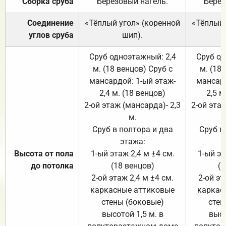
Сборка сруба
Берёзовый нагель.
Берёз
Соединение
«Тёплый угол» (коренной
«Тёплый 
углов сруба
шип).
Сруб одноэтажный: 2,4
Сруб од
м. (18 венцов) Сруб с
м. (18
мансардой: 1-ый этаж-
мансард
2,4 м. (18 венцов)
2,5 м
2-ой этаж (мансарда)- 2,3
2-ой этаж
м.
Сруб в полтора и два
Сруб в
этажа:
Высота от пола
1-ый этаж 2,4 м ±4 см.
1-ый эт
до потолка
(18 венцов)
(1
2-ой этаж 2,4 м ±4 см.
2-ой эт
каркасные аттиковые
каркас
стены (боковые)
стен
высотой 1,5 м. в
высо