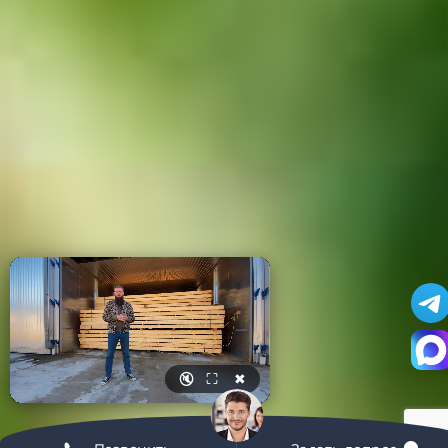
🔇
⛶
✖