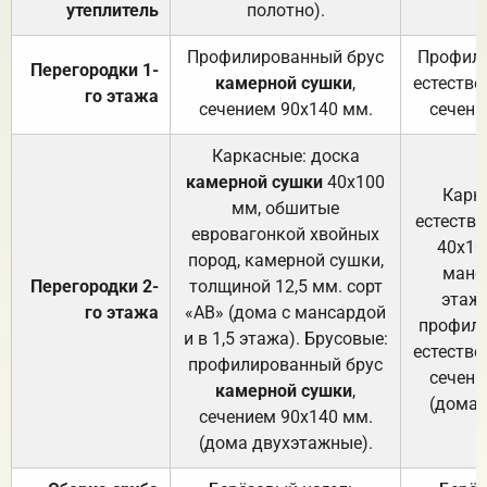
утеплитель
полотно).
п
Профилированный брус
Профили
Перегородки 1-
камерной сушки
,
естестве
го этажа
сечением 90х140 мм.
сечени
Каркасные: доска
камерной сушки
40х100
Карк
мм, обшитые
естеств
евровагонкой хвойных
40х10
пород, камерной сушки,
манса
Перегородки 2-
толщиной 12,5 мм. сорт
этажа
го этажа
«АВ» (дома с мансардой
профили
и в 1,5 этажа). Брусовые:
естестве
профилированный брус
сечени
камерной сушки
,
(дома 
сечением 90х140 мм.
(дома двухэтажные).