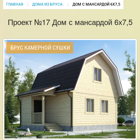
ГЛАВНАЯ
ДОМА ИЗ БРУСА
CURRENT:
ДОМ С МАНСАРДОЙ 6Х7,5
Проект №17 Дом с мансардой 6х7,5
БРУС КАМЕРНОЙ СУШКИ