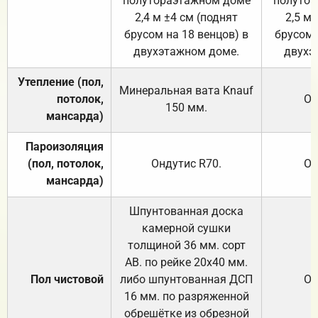
полутораэтажном доме
полутор
2,4 м ±4 см (поднят
2,5 м 
брусом на 18 венцов) в
брусом 
двухэтажном доме.
двухэ
Утепление (пол,
Минеральная вата
Knauf
потолок,
От
150
мм.
мансарда)
Пароизоляция
(пол, потолок,
Ондутис
R70
.
От
мансарда)
Шпунтованная доска
камерной сушки
толщиной 36 мм. сорт
АВ. по рейке 20х40 мм.
Пол чистовой
либо шпунтованная ДСП
От
16 мм. по разряженной
обрешётке из обрезной