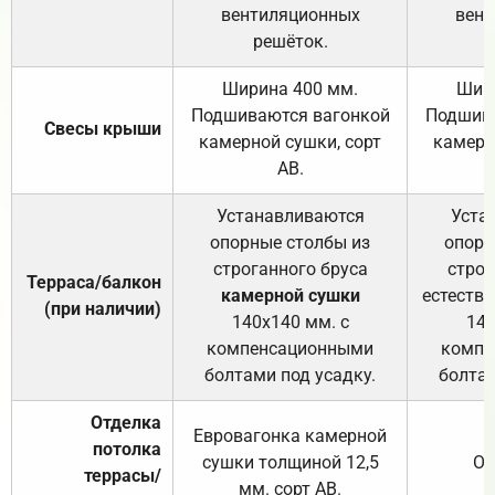
вентиляционных
вент
решёток.
Ширина 400 мм.
Шир
Подшиваются вагонкой
Подшива
Свесы крыши
камерной сушки, сорт
камерн
АВ.
Устанавливаются
Уста
опорные столбы из
опорн
строганного бруса
строг
Терраса/балкон
камерной сушки
естеств
(при наличии)
140х140 мм. с
140
компенсационными
компе
болтами под усадку.
болтам
Отделка
Евровагонка камерной
потолка
сушки толщиной 12,5
От
террасы/
мм. сорт АВ.