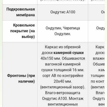
Подкровельная
Ондутис А100
Он
мембрана
Кровельное
Ондулин, Черепица
Ондул
покрытие (на
Ондулин.
выбор)
Каркас из обрезной
Карка
доски
камерной сушки
доски
40х150 мм. Обшиваются
влажно
вагонкой камерной
Обшива
сушки толщиной 16 мм.
каме
Фронтоны (при
сорт АВ по контррейке
толщиной
наличии)
20х40 мм.
по контр
(вентиляционный зазор).
(вентиля
Влаго-ветрозащита
Влаго
Ондутис А100. Монтаж
Ондути
вентиляционных
вент