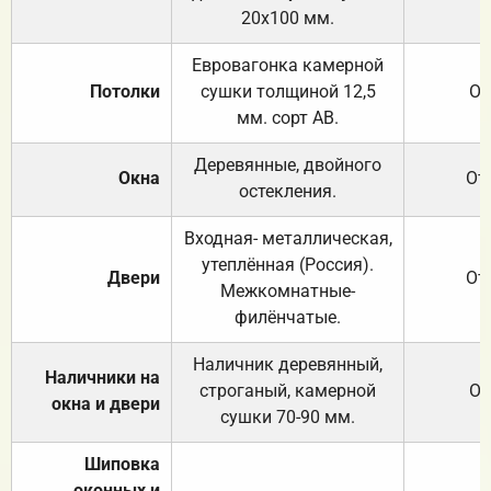
20х100 мм.
Евровагонка камерной
Потолки
сушки толщиной 12,5
От
мм. сорт АВ.
Деревянные, двойного
Окна
От
остекления.
Входная- металлическая,
утеплённая (Россия).
Двери
От
Межкомнатные-
филёнчатые.
Наличник деревянный,
Наличники на
строганый, камерной
От
окна и двери
сушки 70-90 мм.
Шиповка
оконных и