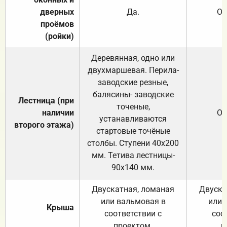
дверных
Да.
От
проёмов
(ройки)
Деревянная, одно или
двухмаршевая. Перила-
заводские резные,
балясины- заводские
Лестница (при
точеные,
наличии
От
устанавливаются
второго этажа)
стартовые точёные
столбы. Ступени 40х200
мм. Тетива лестницы-
90х140 мм.
Двускатная, ломаная
Двуска
или вальмовая в
или 
Крыша
соответствии с
соо
проектом.
п