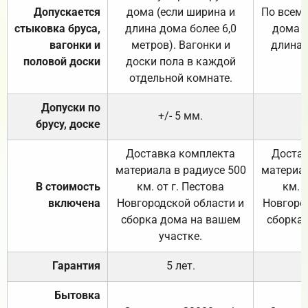
Допускается
дома (если ширина и
По всему
стыковка бруса,
длина дома более 6,0
дома (
вагонки и
метров). Вагонки и
длина 
половой доски
доски пола в каждой
отдельной комнате.
Допуски по
+/- 5 мм.
брусу, доске
Доставка комплекта
Достав
материала в радиусе 500
материал
В стоимость
км. от г. Пестова
км. 
включена
Новгородской области и
Новгоро
сборка дома на вашем
сборка
участке.
Гарантия
5 лет.
Бытовка