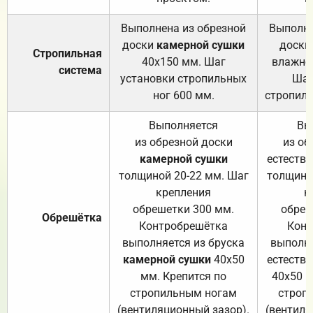
Выполнена из обрезной
Выполне
доски
камерной сушки
доски
Стропильная
40х150 мм. Шаг
влажно
система
установки стропильных
Шаг
ног 600 мм.
стропиль
Выполняется
Вы
из обрезной доски
из об
камерной сушки
естеств
толщиной 20-22 мм. Шаг
толщино
крепления
к
обрешетки 300 мм.
обреш
Обрешётка
Контробрешётка
Конт
выполняется из бруска
выполня
камерной сушки
40х50
естеств
мм. Крепится по
40х50 м
стропильным ногам
строп
(вентиляционный зазор).
(вентиля