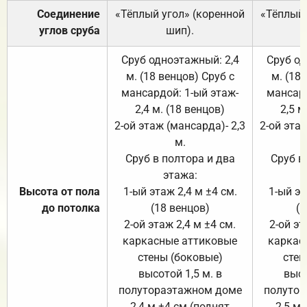
Соединение
«Тёплый угол» (коренной
«Тёплый 
углов сруба
шип).
Сруб одноэтажный: 2,4
Сруб од
м. (18 венцов) Сруб с
м. (18
мансардой: 1-ый этаж-
мансард
2,4 м. (18 венцов)
2,5 м
2-ой этаж (мансарда)- 2,3
2-ой этаж
м.
Сруб в полтора и два
Сруб в
этажа:
Высота от пола
1-ый этаж 2,4 м ±4 см.
1-ый эт
до потолка
(18 венцов)
(1
2-ой этаж 2,4 м ±4 см.
2-ой эт
каркасные аттиковые
каркас
стены (боковые)
стен
высотой 1,5 м. в
высо
полутораэтажном доме
полутор
2,4 м ±4 см (поднят
2,5 м 