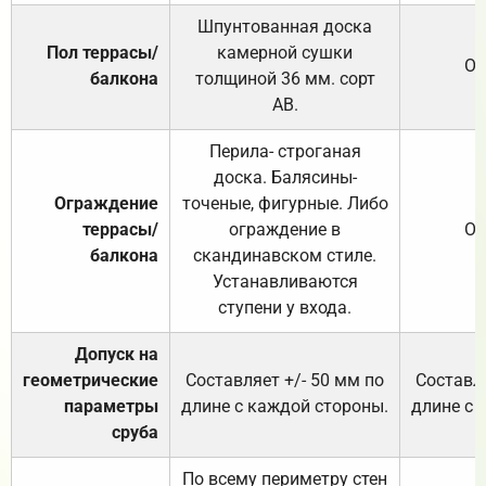
Шпунтованная доска
Пол террасы/
камерной сушки
От
балкона
толщиной 36 мм. сорт
АВ.
Перила- строганая
доска. Балясины-
Ограждение
точеные, фигурные. Либо
террасы/
ограждение в
От
балкона
скандинавском стиле.
Устанавливаются
ступени у входа.
Допуск на
геометрические
Составляет +/- 50 мм по
Составля
параметры
длине с каждой стороны.
длине с 
сруба
По всему периметру стен