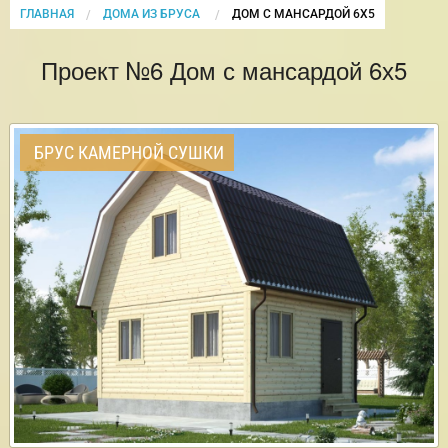
ГЛАВНАЯ
ДОМА ИЗ БРУСА
CURRENT:
ДОМ С МАНСАРДОЙ 6Х5
Проект №6 Дом с мансардой 6х5
БРУС КАМЕРНОЙ СУШКИ