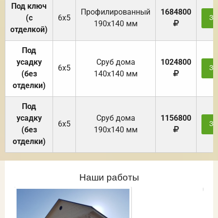
Под ключ
Профилированный
1684800
(с
6х5
За
190х140 мм
отделкой)
Под
усадку
Cруб дома
1024800
6х5
За
(без
140х140 мм
отделки)
Под
усадку
Cруб дома
1156800
6х5
За
(без
190х140 мм
отделки)
Наши работы