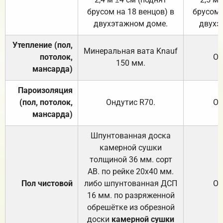
брусом на 18 венцов) в
брусом 
двухэтажном доме.
двухэ
Утепление (пол,
Минеральная вата
Knauf
потолок,
От
150
мм.
мансарда)
Пароизоляция
(пол, потолок,
Ондутис
R70
.
От
мансарда)
Шпунтованная доска
камерной сушки
толщиной 36 мм. сорт
АВ. по рейке 20х40 мм.
Пол чистовой
либо шпунтованная ДСП
От
16 мм. по разряженной
обрешётке из обрезной
доски
камерной сушки