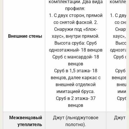
комплектации. Два вида
комплек
профиля:
п
1. С двух сторон, прямой
1. С дву
со снятой фаской. 2.
со сня
Снаружи под «блок-
Снару
Внешние стены
хаус», внутри прямой.
хаус», 
Высота сруба: Сруб
Высот
одноэтажный- 18 венцов
одноэта
Сруб с мансардой- 18
Сруб с
венцов
Сруб в 1,5 этажа- 18
Сруб в
венцов, далее каркас с
венцов,
внешней отделкой
внеш
имитацией бруса.
имит
Сруб в 2 этажа- 37
Сруб 
венцов
Межвенцовый
Джут (льноджутовое
Джут 
утеплитель
полотно).
п