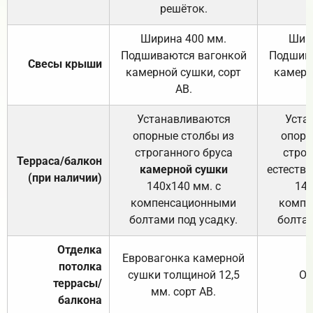
решёток.
Ширина 400 мм.
Шир
Подшиваются вагонкой
Подшива
Свесы крыши
камерной сушки, сорт
камерн
АВ.
Устанавливаются
Уста
опорные столбы из
опорн
строганного бруса
строг
Терраса/балкон
камерной сушки
естеств
(при наличии)
140х140 мм. с
140
компенсационными
компе
болтами под усадку.
болтам
Отделка
Евровагонка камерной
потолка
сушки толщиной 12,5
От
террасы/
мм. сорт АВ.
балкона