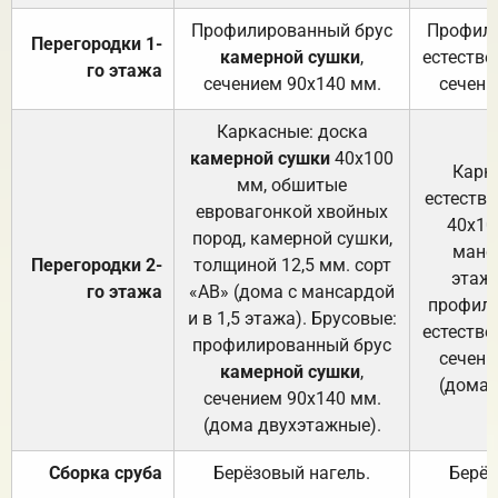
Профилированный брус
Профили
Перегородки 1-
камерной сушки
,
естестве
го этажа
сечением 90х140 мм.
сечени
Каркасные: доска
камерной сушки
40х100
Карк
мм, обшитые
естеств
евровагонкой хвойных
40х10
пород, камерной сушки,
манса
Перегородки 2-
толщиной 12,5 мм. сорт
этажа
го этажа
«АВ» (дома с мансардой
профили
и в 1,5 этажа). Брусовые:
естестве
профилированный брус
сечени
камерной сушки
,
(дома 
сечением 90х140 мм.
(дома двухэтажные).
Сборка сруба
Берёзовый нагель.
Берёз