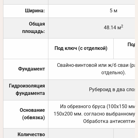
Ширина:
5 м
Общая
2
48.14 м
площадь:
Под 
Под ключ (с отделкой)
Свайно-винтовой или ж/б сваи (р
Фундамент
отдельно).
Гидроизоляция
Рубероид в два слоя
фундамента
Из обрезного бруса (100х150 мм.
Основание
150х200 мм. согласно выбранному с
(обвязка)
Обработка антисептик
Количество