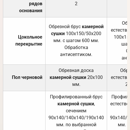
рядов
2
основания
Обр
Обрезной брус
камерной
естеств
сушки
100х150/50х200
Цокольное
100х15
мм. с шагом 600 мм.
перекрытие
шаг
Обработка
О
антисептиком.
ант
Обрезная доска
Обр
Пол черновой
камерной сушки
20х100
естеств
мм.
2
Профилированный брус
Профили
камерной сушки
,
естестве
сечением
с
90х140/140х140/190х140
90х140/
мм. по выбранной
мм. 