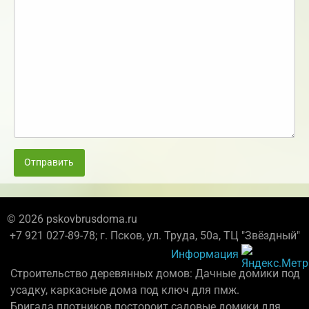
Отправить
© 2026 pskovbrusdoma.ru
+7 921 027-89-78; г. Псков, ул. Труда, 50а, ТЦ "Звёздный"
Информация
Строительство деревянных домов: Дачные домики под
усадку, каркасные дома под ключ для пмж.
Бригада плотников постороит садовые домики для