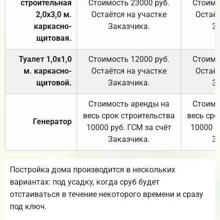
строительная
Стоимость 23000 руб.
Стоимо
2,0х3,0 м.
Остаётся на участке
Остаёт
каркасно-
Заказчика.
З
щитовая.
Туалет 1,0х1,0
Стоимость 12000 руб.
Стоимо
м. каркасно-
Остаётся на участке
Остаёт
щитовой.
Заказчика.
З
Стоимость аренды на
Стоимо
весь срок строительства
весь сро
Генератор
10000 руб. ГСМ за счёт
10000 р
Заказчика.
З
Постройка дома производится в нескольких
вариантах: под усадку, когда сруб будет
отстаиваться в течение некоторого времени и сразу
под ключ.