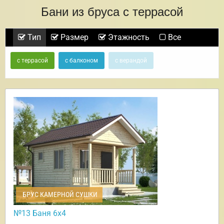
Бани из бруса с террасой
Тип
Размер
Этажность
Все
с террасой
с балконом
с верандой
БРУС КАМЕРНОЙ СУШКИ
№13 Баня 6х4