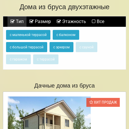
Дома из бруса двухэтажные
Тип
Размер
Этажность
Все
с маленькой террасой
с балконом
с большой террасой
с эркером
с сауной
с гаражом
с террасой
Дачные дома из бруса
ХИТ ПРОДАЖ