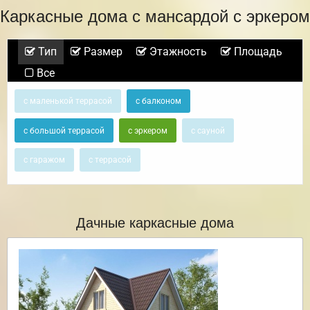
Каркасные дома с мансардой с эркером
Тип
Размер
Этажность
Площадь
Все
с маленькой террасой
с балконом
с большой террасой
с эркером
с сауной
с гаражом
с террасой
Дачные каркасные дома