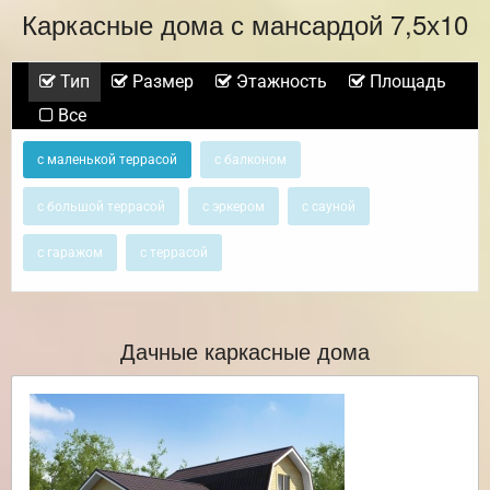
Каркасные дома с мансардой 7,5х10
Тип
Размер
Этажность
Площадь
Все
с маленькой террасой
с балконом
с большой террасой
с эркером
с сауной
с гаражом
с террасой
Дачные каркасные дома