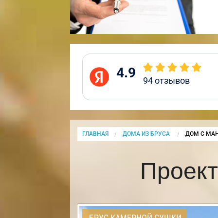
4.9
94
отзывов
ГЛАВНАЯ
ДОМА ИЗ БРУСА
CURRENT:
ДОМ С МА
Проект
БРУС КАМЕРНОЙ СУШКИ