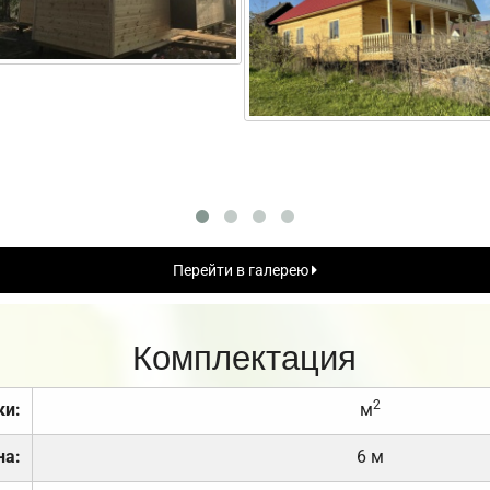
Перейти в галерею
Комплектация
2
ки:
м
на:
6 м