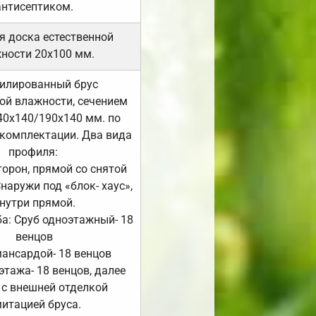
антисептиком.
я доска естественной
ности 20х100 мм.
илированный брус
ой влажности, сечением
40х140/190х140 мм. по
комплектации. Два вида
профиля:
сторон, прямой со снятой
Снаружи под «блок- хаус»,
нутри прямой.
а: Сруб одноэтажный- 18
венцов
мансардой- 18 венцов
 этажа- 18 венцов, далее
 с внешней отделкой
итацией бруса.