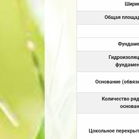
Шири
Общая площа
Фундаме
Гидроизоля
фундамен
Основание (обвяз
Количество ря
основа
Цокольное перекры