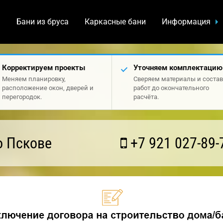
а
Бани из бруса
Каркасные бани
Информация
Корректируем проекты
Уточняем комплектацию
Меняем планировку,
Сверяем материалы и состав
расположение окон, дверей и
работ до окончательного
перегородок.
расчёта.
о Пскове
+7 921 027-89-