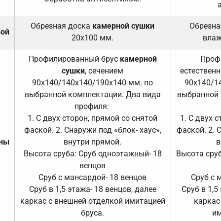
Обрезная доска
камерной сушки
Обрезна
вой
20х100 мм.
влаж
Профилированный брус
камерной
Проф
сушки
, сечением
естественн
90х140/140х140/190х140 мм. по
90х140/1
выбранной комплектации. Два вида
выбранной 
профиля:
1. С двух сторон, прямой со снятой
1. С двух 
фаской. 2. Снаружи под «блок- хаус»,
фаской. 2. 
ены
внутри прямой.
в
Высота сруба: Сруб одноэтажный- 18
Высота сруб
венцов
Сруб с мансардой- 18 венцов
Сруб с 
Сруб в 1,5 этажа- 18 венцов, далее
Сруб в 1,5
каркас с внешней отделкой имитацией
каркас
бруса.
им