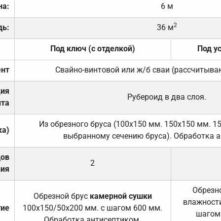
на:
6 м
2
дь:
36 м
Под ключ (с отделкой)
Под у
нт
Свайно-винтовой или ж/б сваи (рассчитыва
ция
Рубероид в два слоя.
та
Из обрезного бруса (100х150 мм. 150х150 мм. 1
ка)
выбранному сечению бруса). Обработка а
дов
2
ния
Обрезно
Обрезной брус
камерной сушки
влажности
тие
100х150/50х200 мм. с шагом 600 мм.
шагом
Обработка антисептиком.