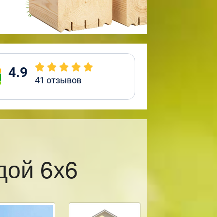
4.9
41
отзывов
дой 6х6