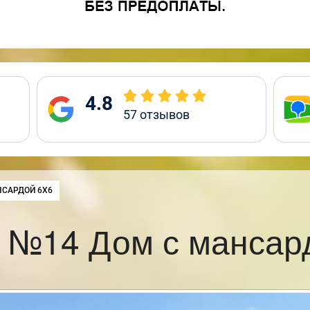
4.8
57
отзывов
НСАРДОЙ 6Х6
 №14 Дом с мансар