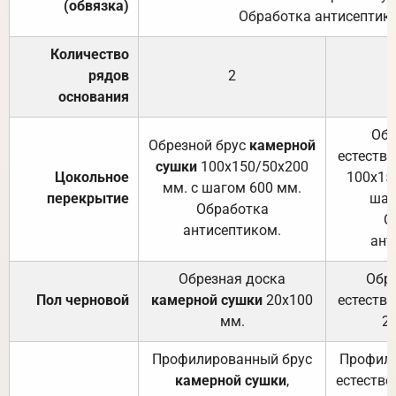
(обвязка)
Обработка антисептик
Количество
рядов
2
основания
Обр
Обрезной брус
камерной
естеств
сушки
100х150/50х200
Цокольное
100х15
мм. с шагом 600 мм.
перекрытие
шаг
Обработка
О
антисептиком.
ант
Обрезная доска
Обр
Пол черновой
камерной сушки
20х100
естеств
мм.
2
Профилированный брус
Профили
камерной сушки
,
естестве