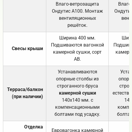
Влаго-ветрозащита
Влаго
Ондутис А100. Монтаж
Ондути
вентиляционных
вент
решёток.
Ширина 400 мм.
Шир
Подшиваются вагонкой
Подшива
Свесы крыши
камерной сушки, сорт
камерн
АВ.
Устанавливаются
Уста
опорные столбы из
опорн
строганного бруса
строг
Терраса/балкон
камерной сушки
естеств
(при наличии)
140х140 мм. с
140
компенсационными
компе
болтами под усадку.
болтам
Отделка
Евровагонка камерной