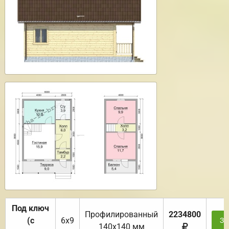
Под ключ
Профилированный
2234800
(с
6х9
За
140х140 мм