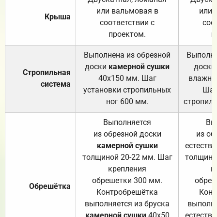
или вальмовая в
или 
Крыша
соответствии с
соо
проектом.
п
Выполнена из обрезной
Выполне
доски
камерной сушки
доски
Стропильная
40х150 мм. Шаг
влажно
система
установки стропильных
Шаг
ног 600 мм.
стропиль
Выполняется
Вы
из обрезной доски
из об
камерной сушки
естеств
толщиной 20-22 мм. Шаг
толщино
крепления
к
обрешетки 300 мм.
обреш
Обрешётка
Контробрешётка
Конт
выполняется из бруска
выполня
камерной сушки
40х50
естеств