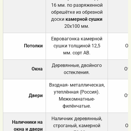
16 мм. по разряженной
обрешётке из обрезной
доски
камерной сушки
20х100 мм.
Евровагонка камерной
Потолки
сушки толщиной 12,5
От
мм. сорт АВ.
Деревянные, двойного
Окна
От
остекления.
Входная- металлическая,
утеплённая (Россия).
Двери
От
Межкомнатные-
филёнчатые.
Наличник деревянный,
Наличники на
строганый, камерной
От
окна и двери