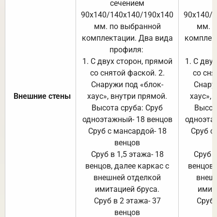
сечением
с
90х140/140х140/190х140
90х140/
мм. по выбранной
мм. 
комплектации. Два вида
комплек
профиля:
п
1. С двух сторон, прямой
1. С дву
со снятой фаской. 2.
со сня
Снаружи под «блок-
Снару
Внешние стены
хаус», внутри прямой.
хаус», 
Высота сруба: Сруб
Высот
одноэтажный- 18 венцов
одноэта
Сруб с мансардой- 18
Сруб с
венцов
Сруб в 1,5 этажа- 18
Сруб в
венцов, далее каркас с
венцов,
внешней отделкой
внеш
имитацией бруса.
имит
Сруб в 2 этажа- 37
Сруб 
венцов