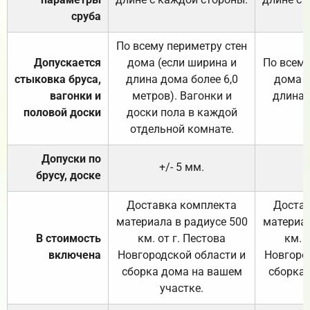
сруба
По всему периметру стен
Допускается
дома (если ширина и
По всему
стыковка бруса,
длина дома более 6,0
дома (
вагонки и
метров). Вагонки и
длина 
половой доски
доски пола в каждой
отдельной комнате.
Допуски по
+/- 5 мм.
брусу, доске
Доставка комплекта
Достав
материала в радиусе 500
материал
В стоимость
км. от г. Пестова
км. 
включена
Новгородской области и
Новгоро
сборка дома на вашем
сборка
участке.