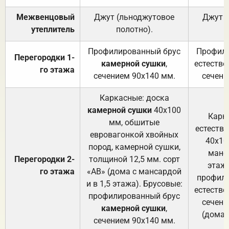
Межвенцовый
Джут (льноджутовое
Джут 
утеплитель
полотно).
п
Профилированный брус
Профили
Перегородки 1-
камерной сушки
,
естестве
го этажа
сечением 90х140 мм.
сечени
Каркасные: доска
камерной сушки
40х100
Карк
мм, обшитые
естеств
евровагонкой хвойных
40х10
пород, камерной сушки,
манса
Перегородки 2-
толщиной 12,5 мм. сорт
этажа
го этажа
«АВ» (дома с мансардой
профили
и в 1,5 этажа). Брусовые:
естестве
профилированный брус
сечени
камерной сушки
,
(дома 
сечением 90х140 мм.