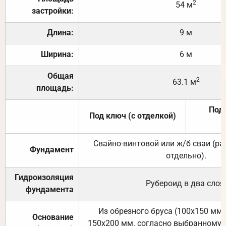
2
54 м
застройки:
Длина:
9 м
Ширина:
6 м
Общая
2
63.1 м
площадь:
Под 
Под ключ (с отделкой)
Свайно-винтовой или ж/б сваи (р
Фундамент
отдельно).
Гидроизоляция
Рубероид в два слоя
фундамента
Из обрезного бруса (100х150 мм.
Основание
150х200 мм. согласно выбранному с