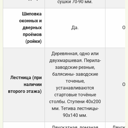
сушки 70-90 мм.
Шиповка
оконных и
дверных
Да.
От
проёмов
(ройки)
Деревянная, одно или
двухмаршевая. Перила-
заводские резные,
балясины- заводские
Лестница (при
точеные,
наличии
От
устанавливаются
второго этажа)
стартовые точёные
столбы. Ступени 40х200
мм. Тетива лестницы-
90х140 мм.
Двускатная, ломаная
Двуска