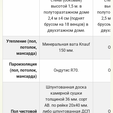
стены (боковые)
стен
высотой 1,5 м. в
высо
полутораэтажном доме
полутор
2,4 м ±4 см (поднят
2,5 м 
брусом на 18 венцов) в
брусом 
двухэтажном доме.
двухэ
Утепление (пол,
Минеральная вата
Knauf
потолок,
От
150
мм.
мансарда)
Пароизоляция
(пол, потолок,
Ондутис
R70
.
От
мансарда)
Шпунтованная доска
камерной сушки
толщиной 36 мм. сорт
АВ. по рейке 20х40 мм.
Пол чистовой
либо шпунтованная ДСП
От