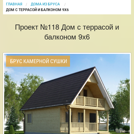
ГЛАВНАЯ
ДОМА ИЗ БРУСА
CURRENT:
ДОМ С ТЕРРАСОЙ И БАЛКОНОМ 9Х6
Проект №118 Дом с террасой и
балконом 9х6
БРУС КАМЕРНОЙ СУШКИ