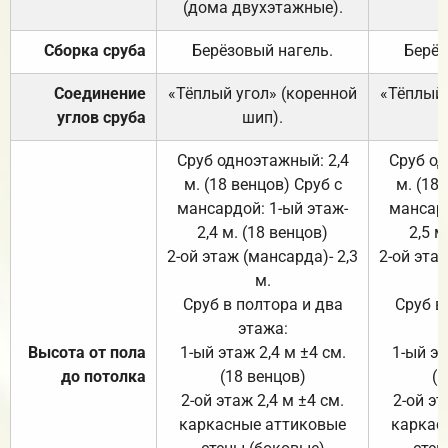
(дома двухэтажные).
Сборка сруба
Берёзовый нагель.
Берёз
Соединение
«Тёплый угол» (коренной
«Тёплый 
углов сруба
шип).
Сруб одноэтажный: 2,4
Сруб од
м. (18 венцов) Сруб с
м. (18
мансардой: 1-ый этаж-
мансард
2,4 м. (18 венцов)
2,5 м
2-ой этаж (мансарда)- 2,3
2-ой этаж
м.
Сруб в полтора и два
Сруб в
этажа:
Высота от пола
1-ый этаж 2,4 м ±4 см.
1-ый эт
до потолка
(18 венцов)
(1
2-ой этаж 2,4 м ±4 см.
2-ой эт
каркасные аттиковые
каркас