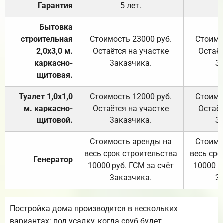
Гарантия
5 лет.
Бытовка
строительная
Стоимость 23000 руб.
Стоимо
2,0х3,0 м.
Остаётся на участке
Остаёт
каркасно-
Заказчика.
З
щитовая.
Туалет 1,0х1,0
Стоимость 12000 руб.
Стоимо
м. каркасно-
Остаётся на участке
Остаёт
щитовой.
Заказчика.
З
Стоимость аренды на
Стоимо
весь срок строительства
весь сро
Генератор
10000 руб. ГСМ за счёт
10000 р
Заказчика.
З
Постройка дома производится в нескольких
вариантах: под усадку, когда сруб будет