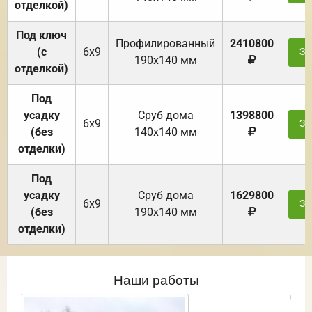
отделкой)
Под ключ
Профилированный
2410800
(с
6х9
За
190х140 мм
отделкой)
Под
усадку
Cруб дома
1398800
6х9
За
(без
140х140 мм
отделки)
Под
усадку
Cруб дома
1629800
6х9
За
(без
190х140 мм
отделки)
Наши работы