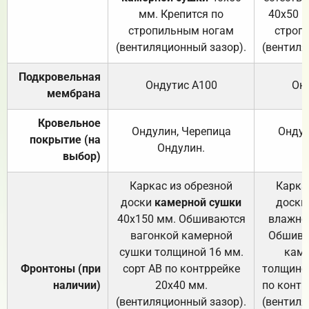
мм. Крепится по
40х50 м
стропильным ногам
строп
(вентиляционный зазор).
(вентиля
Подкровельная
Ондутис А100
Он
мембрана
Кровельное
Ондулин, Черепица
Ондул
покрытие (на
Ондулин.
выбор)
Каркас из обрезной
Карка
доски
камерной сушки
доски
40х150 мм. Обшиваются
влажно
вагонкой камерной
Обшива
сушки толщиной 16 мм.
каме
Фронтоны (при
сорт АВ по контррейке
толщиной
наличии)
20х40 мм.
по контр
(вентиляционный зазор).
(вентиля