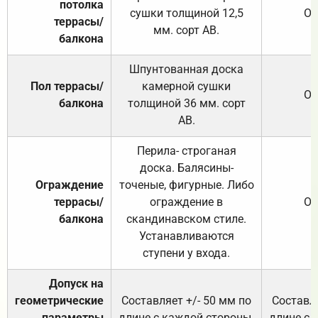
потолка
сушки толщиной 12,5
От
террасы/
мм. сорт АВ.
балкона
Шпунтованная доска
Пол террасы/
камерной сушки
От
балкона
толщиной 36 мм. сорт
АВ.
Перила- строганая
доска. Балясины-
Ограждение
точеные, фигурные. Либо
террасы/
ограждение в
От
балкона
скандинавском стиле.
Устанавливаются
ступени у входа.
Допуск на
геометрические
Составляет +/- 50 мм по
Составля
параметры
длине с каждой стороны.
длине с 