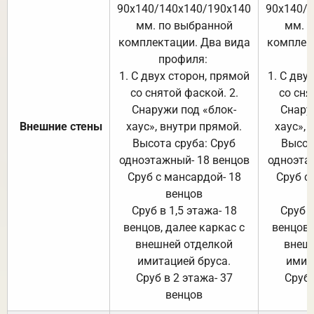
90х140/140х140/190х140
90х140/
мм. по выбранной
мм. 
комплектации. Два вида
комплек
профиля:
п
1. С двух сторон, прямой
1. С дву
со снятой фаской. 2.
со сня
Снаружи под «блок-
Снару
Внешние стены
хаус», внутри прямой.
хаус», 
Высота сруба: Сруб
Высот
одноэтажный- 18 венцов
одноэта
Сруб с мансардой- 18
Сруб с
венцов
Сруб в 1,5 этажа- 18
Сруб в
венцов, далее каркас с
венцов,
внешней отделкой
внеш
имитацией бруса.
имит
Сруб в 2 этажа- 37
Сруб 
венцов