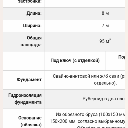
застройки:
Длина:
8 м
Ширина:
7 м
Общая
2
95 м
площадь:
Под 
Под ключ (с отделкой)
Свайно-винтовой или ж/б сваи (р
Фундамент
отдельно).
Гидроизоляция
Рубероид в два слоя
фундамента
Из обрезного бруса (100х150 мм.
Основание
150х200 мм. согласно выбранному с
(обвязка)