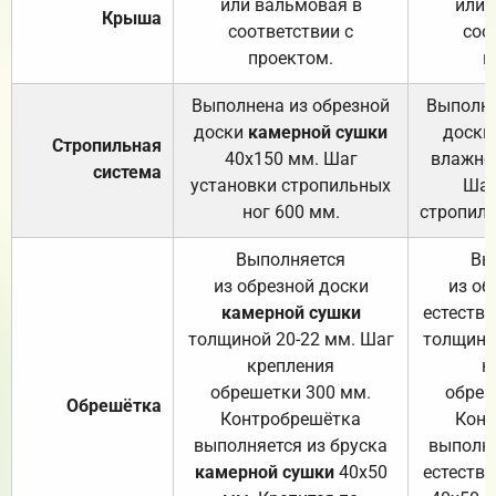
или вальмовая в
или 
Крыша
соответствии с
соо
проектом.
п
Выполнена из обрезной
Выполне
доски
камерной сушки
доски
Стропильная
40х150 мм. Шаг
влажно
система
установки стропильных
Шаг
ног 600 мм.
стропиль
Выполняется
Вы
из обрезной доски
из об
камерной сушки
естеств
толщиной 20-22 мм. Шаг
толщино
крепления
к
обрешетки 300 мм.
обреш
Обрешётка
Контробрешётка
Конт
выполняется из бруска
выполня
камерной сушки
40х50
естеств