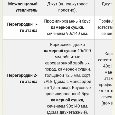
Межвенцовый
Джут (льноджутовое
Джут 
утеплитель
полотно).
п
Профилированный брус
Профили
Перегородки 1-
камерной сушки
,
естестве
го этажа
сечением 90х140 мм.
сечени
Каркасные: доска
камерной сушки
40х100
Карк
мм, обшитые
естеств
евровагонкой хвойных
40х10
пород, камерной сушки,
манса
Перегородки 2-
толщиной 12,5 мм. сорт
этажа
го этажа
«АВ» (дома с мансардой
профили
и в 1,5 этажа). Брусовые:
естестве
профилированный брус
сечени
камерной сушки
,
(дома 
сечением 90х140 мм.
(дома двухэтажные).