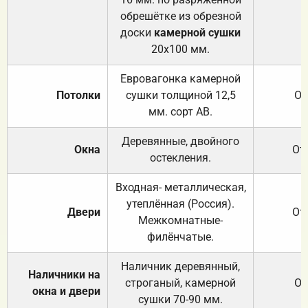
обрешётке из обрезной
доски
камерной сушки
20х100 мм.
Евровагонка камерной
Потолки
сушки толщиной 12,5
От
мм. сорт АВ.
Деревянные, двойного
Окна
От
остекления.
Входная- металлическая,
утеплённая (Россия).
Двери
От
Межкомнатные-
филёнчатые.
Наличник деревянный,
Наличники на
строганый, камерной
От
окна и двери
сушки 70-90 мм.