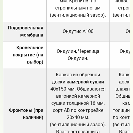
мм. Крепится по
40х50 м
стропильным ногам
строп
(вентиляционный зазор).
(вентиля
Подкровельная
Ондутис А100
Он
мембрана
Кровельное
Ондулин, Черепица
Ондул
покрытие (на
Ондулин.
выбор)
Каркас из обрезной
Карка
доски
камерной сушки
доски
40х150 мм. Обшиваются
влажно
вагонкой камерной
Обшива
сушки толщиной 16 мм.
каме
Фронтоны (при
сорт АВ по контррейке
толщиной
наличии)
20х40 мм.
по контр
(вентиляционный зазор).
(вентиля
Влаго-ветрозащита
Влаго