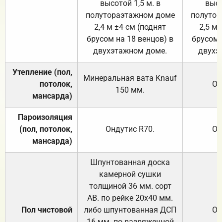
высотой 1,5 м. в
высо
полутораэтажном доме
полутор
2,4 м ±4 см (поднят
2,5 м 
брусом на 18 венцов) в
брусом 
двухэтажном доме.
двухэ
Утепление (пол,
Минеральная вата
Knauf
потолок,
От
150
мм.
мансарда)
Пароизоляция
(пол, потолок,
Ондутис
R70
.
От
мансарда)
Шпунтованная доска
камерной сушки
толщиной 36 мм. сорт
АВ. по рейке 20х40 мм.
Пол чистовой
либо шпунтованная ДСП
От
16 мм. по разряженной