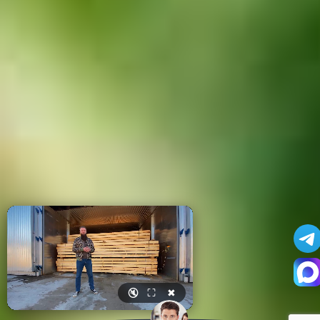
🔇
⛶
✖