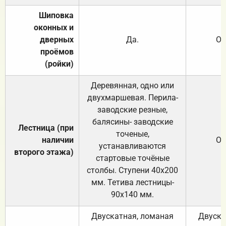
Шиповка
оконных и
дверных
Да.
От
проёмов
(ройки)
Деревянная, одно или
двухмаршевая. Перила-
заводские резные,
балясины- заводские
Лестница (при
точеные,
наличии
От
устанавливаются
второго этажа)
стартовые точёные
столбы. Ступени 40х200
мм. Тетива лестницы-
90х140 мм.
Двускатная, ломаная
Двуска