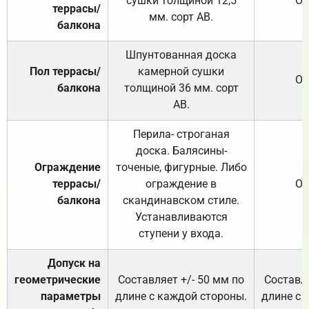
сушки толщиной 12,5
От
террасы/
мм. сорт АВ.
балкона
Шпунтованная доска
Пол террасы/
камерной сушки
От
балкона
толщиной 36 мм. сорт
АВ.
Перила- строганая
доска. Балясины-
Ограждение
точеные, фигурные. Либо
террасы/
ограждение в
От
балкона
скандинавском стиле.
Устанавливаются
ступени у входа.
Допуск на
геометрические
Составляет +/- 50 мм по
Составля
параметры
длине с каждой стороны.
длине с 