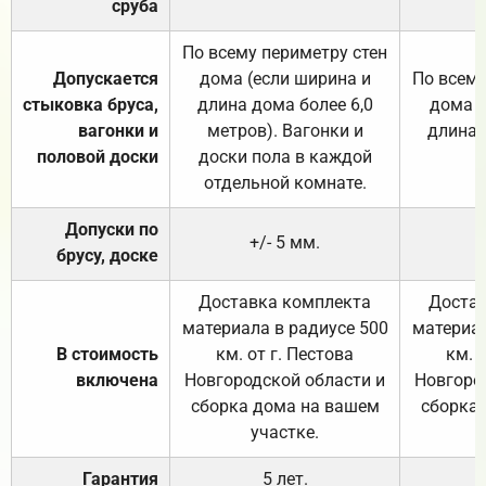
сруба
По всему периметру стен
Допускается
дома (если ширина и
По всему
стыковка бруса,
длина дома более 6,0
дома (
вагонки и
метров). Вагонки и
длина 
половой доски
доски пола в каждой
отдельной комнате.
Допуски по
+/- 5 мм.
брусу, доске
Доставка комплекта
Достав
материала в радиусе 500
материал
В стоимость
км. от г. Пестова
км. 
включена
Новгородской области и
Новгоро
сборка дома на вашем
сборка
участке.
Гарантия
5 лет.