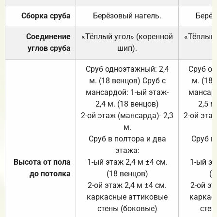
Сборка сруба
Берёзовый нагель.
Берёз
Соединение
«Тёплый угол» (коренной
«Тёплый 
углов сруба
шип).
Сруб одноэтажный: 2,4
Сруб од
м. (18 венцов) Сруб с
м. (18
мансардой: 1-ый этаж-
мансард
2,4 м. (18 венцов)
2,5 м
2-ой этаж (мансарда)- 2,3
2-ой этаж
м.
Сруб в полтора и два
Сруб в
этажа:
Высота от пола
1-ый этаж 2,4 м ±4 см.
1-ый эт
до потолка
(18 венцов)
(1
2-ой этаж 2,4 м ±4 см.
2-ой эт
каркасные аттиковые
каркас
стены (боковые)
стен