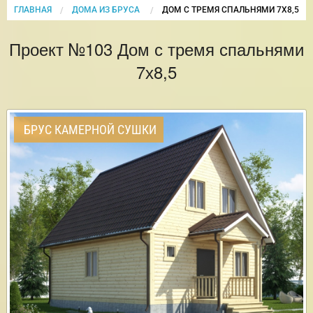
ГЛАВНАЯ
ДОМА ИЗ БРУСА
CURRENT:
ДОМ С ТРЕМЯ СПАЛЬНЯМИ 7Х8,5
Проект №103 Дом с тремя спальнями
7х8,5
БРУС КАМЕРНОЙ СУШКИ