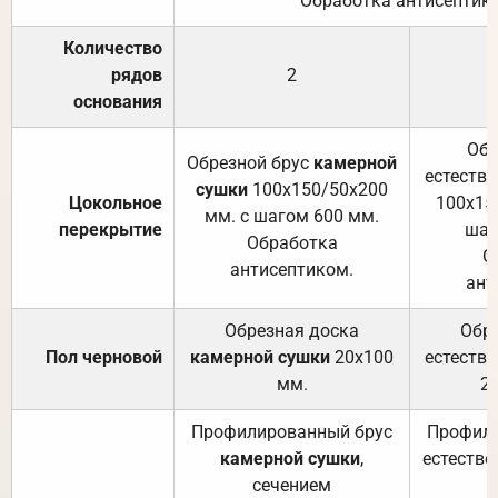
Обработка антисептик
Количество
рядов
2
основания
Обр
Обрезной брус
камерной
естеств
сушки
100х150/50х200
Цокольное
100х15
мм. с шагом 600 мм.
перекрытие
шаг
Обработка
О
антисептиком.
ант
Обрезная доска
Обр
Пол черновой
камерной сушки
20х100
естеств
мм.
2
Профилированный брус
Профили
камерной сушки
,
естестве
сечением
с