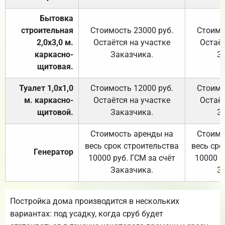
Бытовка
строительная
Стоимость 23000 руб.
Стоимо
2,0х3,0 м.
Остаётся на участке
Остаёт
каркасно-
Заказчика.
З
щитовая.
Туалет 1,0х1,0
Стоимость 12000 руб.
Стоимо
м. каркасно-
Остаётся на участке
Остаёт
щитовой.
Заказчика.
З
Стоимость аренды на
Стоимо
весь срок строительства
весь сро
Генератор
10000 руб. ГСМ за счёт
10000 р
Заказчика.
З
Постройка дома производится в нескольких
вариантах: под усадку, когда сруб будет