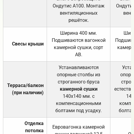
Ондутис А100. Монтаж
Ондути
вентиляционных
вент
решёток.
Ширина 400 мм.
Шир
Подшиваются вагонкой
Подшива
Свесы крыши
камерной сушки, сорт
камерн
АВ.
Устанавливаются
Уста
опорные столбы из
опорн
строганного бруса
строг
Терраса/балкон
камерной сушки
естеств
(при наличии)
140х140 мм. с
140
компенсационными
компе
болтами под усадку.
болтам
Отделка
Евровагонка камерной
потолка