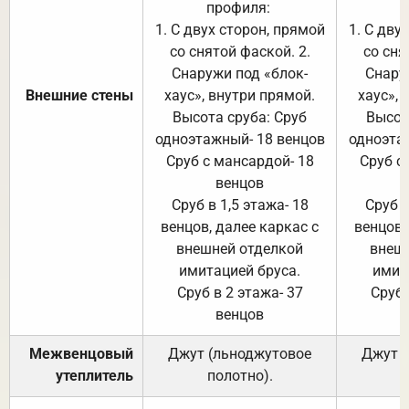
профиля:
п
1. С двух сторон, прямой
1. С дву
со снятой фаской. 2.
со сня
Снаружи под «блок-
Снару
Внешние стены
хаус», внутри прямой.
хаус», 
Высота сруба: Сруб
Высот
одноэтажный- 18 венцов
одноэта
Сруб с мансардой- 18
Сруб с
венцов
Сруб в 1,5 этажа- 18
Сруб в
венцов, далее каркас с
венцов,
внешней отделкой
внеш
имитацией бруса.
имит
Сруб в 2 этажа- 37
Сруб 
венцов
Межвенцовый
Джут (льноджутовое
Джут 
утеплитель
полотно).
п