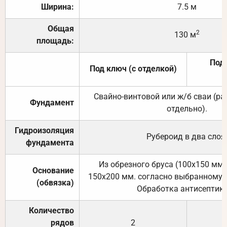
Ширина:
7.5 м
Общая
2
130 м
площадь:
Под 
Под ключ (с отделкой)
Свайно-винтовой или ж/б сваи (р
Фундамент
отдельно).
Гидроизоляция
Рубероид в два слоя
фундамента
Из обрезного бруса (100х150 мм.
Основание
150х200 мм. согласно выбранному с
(обвязка)
Обработка антисептик
Количество
рядов
2