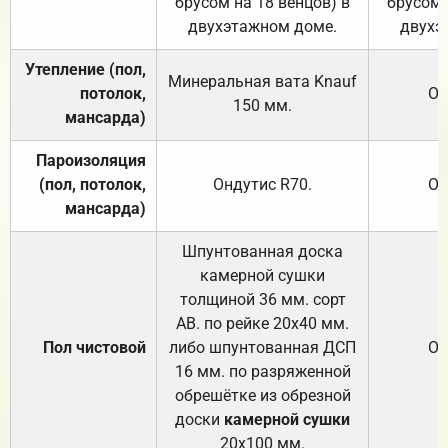
брусом на 18 венцов) в
брусом 
двухэтажном доме.
двухэ
Утепление (пол,
Минеральная вата
Knauf
потолок,
От
150
мм.
мансарда)
Пароизоляция
(пол, потолок,
Ондутис
R70
.
От
мансарда)
Шпунтованная доска
камерной сушки
толщиной 36 мм. сорт
АВ. по рейке 20х40 мм.
Пол чистовой
либо шпунтованная ДСП
От
16 мм. по разряженной
обрешётке из обрезной
доски
камерной сушки
20х100 мм.