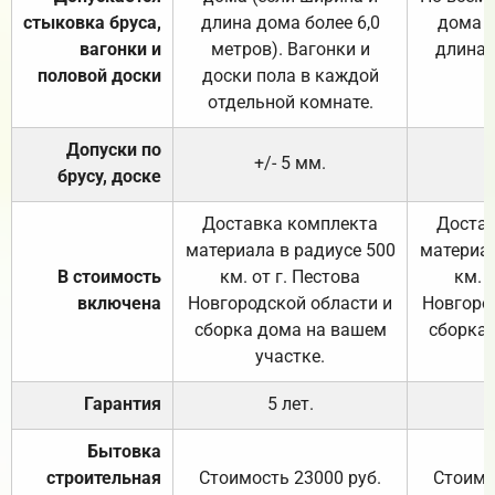
стыковка бруса,
длина дома более 6,0
дома (
вагонки и
метров). Вагонки и
длина 
половой доски
доски пола в каждой
отдельной комнате.
Допуски по
+/- 5 мм.
брусу, доске
Доставка комплекта
Достав
материала в радиусе 500
материал
В стоимость
км. от г. Пестова
км. 
включена
Новгородской области и
Новгоро
сборка дома на вашем
сборка
участке.
Гарантия
5 лет.
Бытовка
строительная
Стоимость 23000 руб.
Стоимо