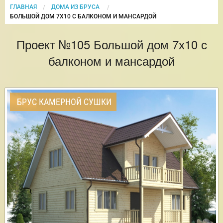
ГЛАВНАЯ
ДОМА ИЗ БРУСА
CURRENT:
БОЛЬШОЙ ДОМ 7Х10 С БАЛКОНОМ И МАНСАРДОЙ
Проект №105 Большой дом 7х10 с
балконом и мансардой
БРУС КАМЕРНОЙ СУШКИ