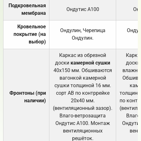
Подкровельная
Ондутис А100
Он
мембрана
Кровельное
Ондулин, Черепица
Ондул
покрытие (на
Ондулин.
выбор)
Каркас из обрезной
Карка
доски
камерной сушки
доски
40х150 мм. Обшиваются
влажно
вагонкой камерной
Обшива
сушки толщиной 16 мм.
каме
Фронтоны (при
сорт АВ по контррейке
толщиной
наличии)
20х40 мм.
по контр
(вентиляционный зазор).
(вентиля
Влаго-ветрозащита
Влаго
Ондутис А100. Монтаж
Ондути
вентиляционных
вент
решёток.