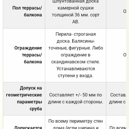
Шпунтованная доска
Пол террасы/
камерной сушки
От
балкона
толщиной 36 мм. сорт
АВ.
Перила- строганая
доска. Балясины-
Ограждение
точеные, фигурные. Либо
террасы/
ограждение в
От
балкона
скандинавском стиле.
Устанавливаются
ступени у входа.
Допуск на
геометрические
Составляет +/- 50 мм по
Составля
параметры
длине с каждой стороны.
длине с 
сруба
По всему периметру стен
Допускается
дома (если ширина и
По всему