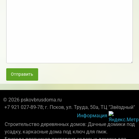
Отправить
© 2026 pskovbrusdoma.ru
+7 921 027-89-78; г. Псков, ул. Труда, 50а, ТЦ "Звёздный"
Информация
Строительство деревянных домов: Дачные домики под
усадку, каркасные дома под ключ для пмж.