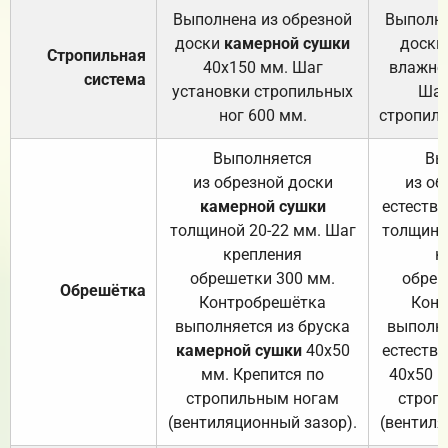
Выполнена из обрезной
Выполне
доски
камерной сушки
доски
Стропильная
40х150 мм. Шаг
влажно
система
установки стропильных
Шаг
ног 600 мм.
стропиль
Выполняется
Вы
из обрезной доски
из об
камерной сушки
естеств
толщиной 20-22 мм. Шаг
толщино
крепления
к
обрешетки 300 мм.
обреш
Обрешётка
Контробрешётка
Конт
выполняется из бруска
выполня
камерной сушки
40х50
естеств
мм. Крепится по
40х50 м
стропильным ногам
строп
(вентиляционный зазор).
(вентиля