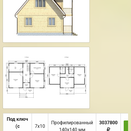
Под ключ
Профилированный
3037800
(с
7х10
З
140х140 мм