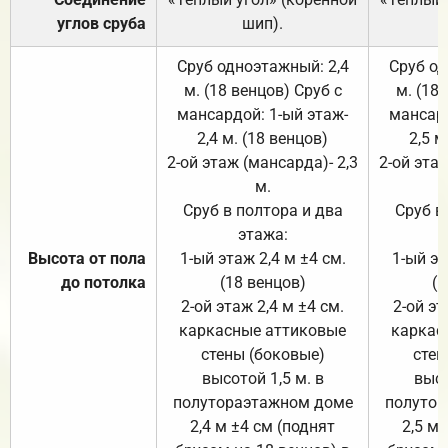
углов сруба
шип).
Сруб одноэтажный: 2,4
Сруб од
м. (18 венцов) Сруб с
м. (18
мансардой: 1-ый этаж-
мансард
2,4 м. (18 венцов)
2,5 м
2-ой этаж (мансарда)- 2,3
2-ой этаж
м.
Сруб в полтора и два
Сруб в
этажа:
Высота от пола
1-ый этаж 2,4 м ±4 см.
1-ый эт
до потолка
(18 венцов)
(1
2-ой этаж 2,4 м ±4 см.
2-ой эт
каркасные аттиковые
каркас
стены (боковые)
стен
высотой 1,5 м. в
высо
полутораэтажном доме
полутор
2,4 м ±4 см (поднят
2,5 м 