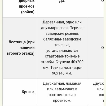
дверных
Да.
От
проёмов
(ройки)
Деревянная, одно или
двухмаршевая. Перила-
заводские резные,
балясины- заводские
Лестница (при
точеные,
наличии
От
устанавливаются
второго этажа)
стартовые точёные
столбы. Ступени 40х200
мм. Тетива лестницы-
90х140 мм.
Двускатная, ломаная
Двуска
или вальмовая в
или 
Крыша
соответствии с
соо
проектом.
п