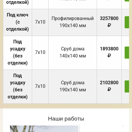
отделкой)
Под ключ
Профилированный
3257800
(с
7х10
З
190х140 мм
отделкой)
Под
усадку
Cруб дома
1893800
7х10
З
(без
140х140 мм
отделки)
Под
усадку
Cруб дома
2102800
7х10
З
(без
190х140 мм
отделки)
Наши работы