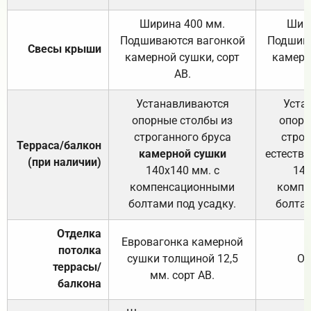
Ширина 400 мм.
Шир
Подшиваются вагонкой
Подшива
Свесы крыши
камерной сушки, сорт
камерн
АВ.
Устанавливаются
Уста
опорные столбы из
опорн
строганного бруса
строг
Терраса/балкон
камерной сушки
естеств
(при наличии)
140х140 мм. с
140
компенсационными
компе
болтами под усадку.
болтам
Отделка
Евровагонка камерной
потолка
сушки толщиной 12,5
От
террасы/
мм. сорт АВ.
балкона