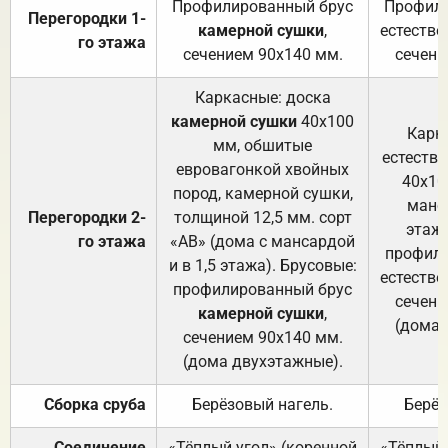
Профилированный брус
Профили
Перегородки 1-
камерной сушки
,
естестве
го этажа
сечением 90х140 мм.
сечени
Каркасные: доска
камерной сушки
40х100
Карк
мм, обшитые
естеств
евровагонкой хвойных
40х10
пород, камерной сушки,
манса
Перегородки 2-
толщиной 12,5 мм. сорт
этажа
го этажа
«АВ» (дома с мансардой
профили
и в 1,5 этажа). Брусовые:
естестве
профилированный брус
сечени
камерной сушки
,
(дома 
сечением 90х140 мм.
(дома двухэтажные).
Сборка сруба
Берёзовый нагель.
Берёз
Соединение
«Тёплый угол» (коренной
«Тёплый 