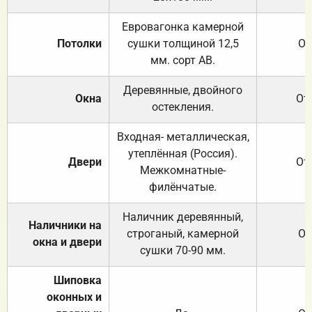
Евровагонка камерной
Потолки
сушки толщиной 12,5
От
мм. сорт АВ.
Деревянные, двойного
Окна
От
остекления.
Входная- металлическая,
утеплённая (Россия).
Двери
От
Межкомнатные-
филёнчатые.
Наличник деревянный,
Наличники на
строганый, камерной
От
окна и двери
сушки 70-90 мм.
Шиповка
оконных и