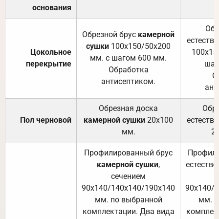
основания
Обр
Обрезной брус
камерной
естеств
сушки
100х150/50х200
Цокольное
100х15
мм. с шагом 600 мм.
перекрытие
шаг
Обработка
О
антисептиком.
ант
Обрезная доска
Обр
Пол черновой
камерной сушки
20х100
естеств
мм.
2
Профилированный брус
Профили
камерной сушки
,
естестве
сечением
с
90х140/140х140/190х140
90х140/
мм. по выбранной
мм. 
комплектации. Два вида
комплек