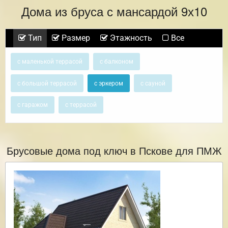
Дома из бруса с мансардой 9х10
Тип
Размер
Этажность
Все
с маленькой террасой
с балконом
с большой террасой
с эркером
с сауной
с гаражом
с террасой
Брусовые дома под ключ в Пскове для ПМЖ