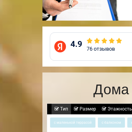
4.9
76
отзывов
Дома 
Тип
Размер
Этажность
с маленькой террасой
с балконом