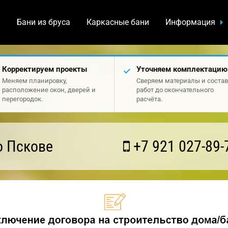
а
Бани из бруса
Каркасные бани
Информация
Корректируем проекты
Уточняем комплектацию
Меняем планировку,
Сверяем материалы и состав
расположение окон, дверей и
работ до окончательного
перегородок.
расчёта.
о Пскове
+7 921 027-89-