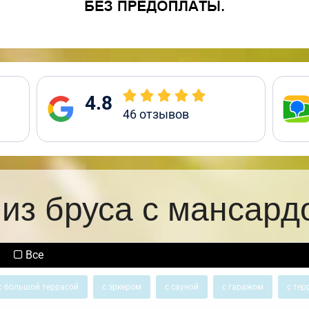
4.8
46
отзывов
из бруса с мансард
Все
с большой террасой
с эркером
с сауной
с гаражом
с тер