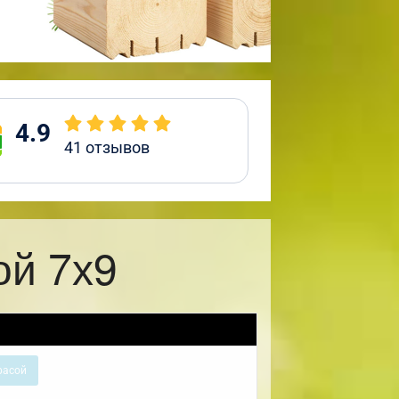
4.9
41
отзывов
ой 7х9
расой